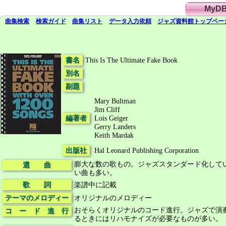
MyD
曲集検索
検索
ガイド
曲集
リスト
データ
入力依頼
ジャズ資料館
トップ
ペー
書名
This Is The Ultimate Fake Book
別名
副題
Mary Bultman
Jim Cliff
編著者
Lois Geiger
Gerry Landers
Keith Mardak
出版社
Hal Leonard Publishing Corporation
膨大な数の歌もの。ジャズスタンダード化して
選 曲
い曲も多い。
歌 詞
楽譜中に記載
テーマのメロディー
オリジナルのメロディー
おそらくオリジナルのコード進行。ジャズで演
コ ー ド 進 行
るときにはリハモナイズが必要なものが多い。