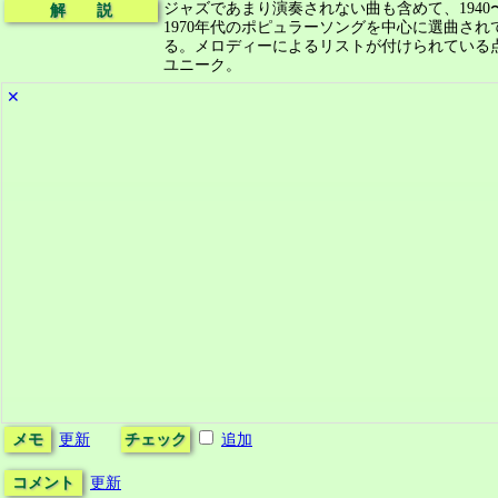
ジャズであまり演奏されない曲も含めて、1940
解 説
1970年代のポピュラーソングを中心に選曲され
る。メロディーによるリストが付けられている
ユニーク。
✕
メモ
更新
チェック
追加
コメント
更新