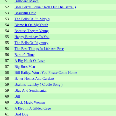
51
Billboard March
52
Beer Barrel Polka ( Roll Out The Barrel )
53
Beautiful Ohio
53
The Bells Of St. Mary's
54
Blame It On My Youth
54
Because They're Young
55
Happy Birthday To You
55
The Bells Of Rhymney
56
The Best Things In Life Are Free
56
Bernie's Tune
57
A Big Hunk O' Love
57
Big Boss Man
58
Bill Bailey, Won't You Please Come Home
58
Better Homes And Gardens
59
Brahms' Lullaby ( Cradle Song )
59
Blue And Sentimental
60
Bill
60
Black Magic Woman
61
A Bird In A Gilded Cage
61
Bird Dog