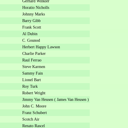
Gerhard Winkler
Horatio Nicholls
Johnny Marks
Barry Gibb
Frank Scott
Al Dubin
C. Gounod
Herbert Happy Lawson
Charlie Parker
Raul Ferrao
Steve Karmen
Sammy Fain
Lionel Bart
Roy Turk
Robert Wright
Jimmy Van Heusen ( James Van Heusen )
John C. Moore
Franz Schubert
Scotch Air
Renato Rascel