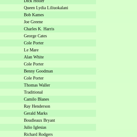
Dick Holler
Queen Lydia Liliuokalani
Bob Kames
Joe Greene
Charles K. Harris
George Cates
Cole Porter
Le Mare
Alan White
Cole Porter
Benny Goodman
Cole Porter
Thomas Waller
Traditional
Camilo Blanes
Ray Henderson
Gerald Marks
Boudleaux Bryant
Julio Iglesias
Richard Rodgers