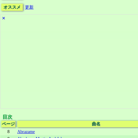
オススメ
更新
✕
目次
ページ
曲名
8
Abrazame