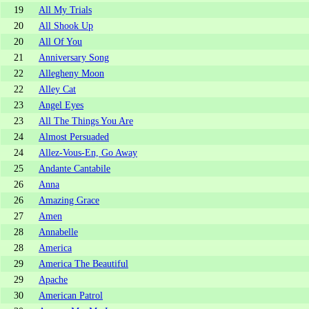
19
All My Trials
20
All Shook Up
20
All Of You
21
Anniversary Song
22
Allegheny Moon
22
Alley Cat
23
Angel Eyes
23
All The Things You Are
24
Almost Persuaded
24
Allez-Vous-En, Go Away
25
Andante Cantabile
26
Anna
26
Amazing Grace
27
Amen
28
Annabelle
28
America
29
America The Beautiful
29
Apache
30
American Patrol