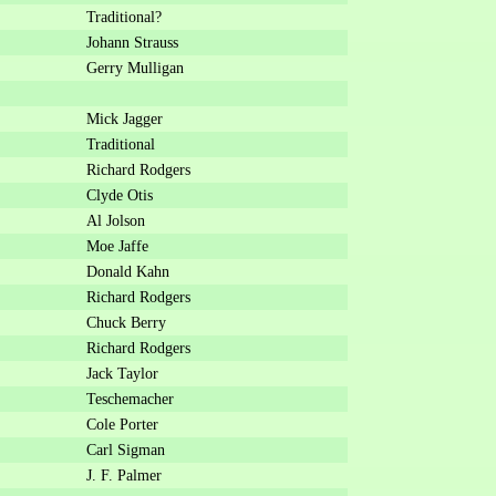
Traditional?
Johann Strauss
Gerry Mulligan
Mick Jagger
Traditional
Richard Rodgers
Clyde Otis
Al Jolson
Moe Jaffe
Donald Kahn
Richard Rodgers
Chuck Berry
Richard Rodgers
Jack Taylor
Teschemacher
Cole Porter
Carl Sigman
J. F. Palmer