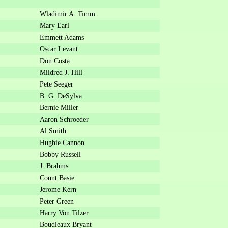
Wladimir A. Timm
Mary Earl
Emmett Adams
Oscar Levant
Don Costa
Mildred J. Hill
Pete Seeger
B. G. DeSylva
Bernie Miller
Aaron Schroeder
Al Smith
Hughie Cannon
Bobby Russell
J. Brahms
Count Basie
Jerome Kern
Peter Green
Harry Von Tilzer
Boudleaux Bryant