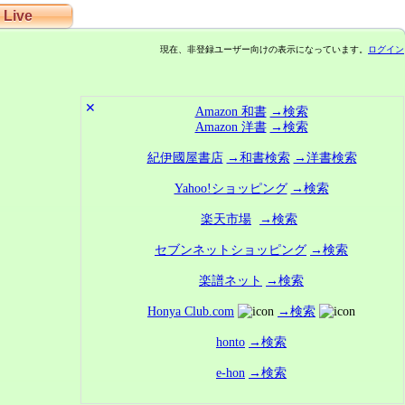
Live
現在、非登録ユーザー向けの表示になっています。
ログイン
✕
Amazon 和書
→検索
Amazon 洋書
→検索
紀伊國屋書店
→和書検索
→洋書検索
Yahoo!ショッピング
→検索
楽天市場
→検索
セブンネットショッピング
→検索
楽譜ネット
→検索
Honya Club.com
→検索
honto
→検索
e-hon
→検索