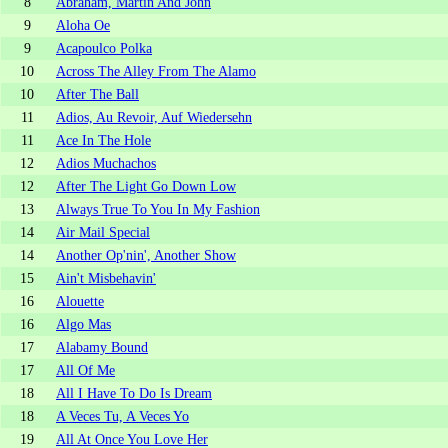
8
Abraham, Martin And John
9
Aloha Oe
9
Acapoulco Polka
10
Across The Alley From The Alamo
10
After The Ball
11
Adios, Au Revoir, Auf Wiedersehn
11
Ace In The Hole
12
Adios Muchachos
12
After The Light Go Down Low
13
Always True To You In My Fashion
14
Air Mail Special
14
Another Op'nin', Another Show
15
Ain't Misbehavin'
16
Alouette
16
Algo Mas
17
Alabamy Bound
17
All Of Me
18
All I Have To Do Is Dream
18
A Veces Tu, A Veces Yo
19
All At Once You Love Her