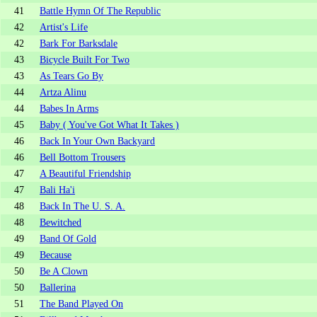
41
Battle Hymn Of The Republic
42
Artist's Life
42
Bark For Barksdale
43
Bicycle Built For Two
43
As Tears Go By
44
Artza Alinu
44
Babes In Arms
45
Baby ( You've Got What It Takes )
46
Back In Your Own Backyard
46
Bell Bottom Trousers
47
A Beautiful Friendship
47
Bali Ha'i
48
Back In The U. S. A.
48
Bewitched
49
Band Of Gold
49
Because
50
Be A Clown
50
Ballerina
51
The Band Played On