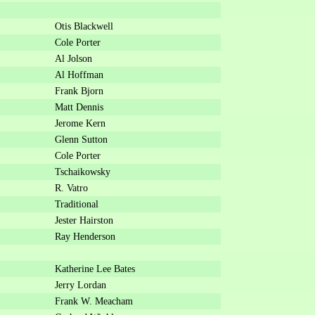
Otis Blackwell
Cole Porter
Al Jolson
Al Hoffman
Frank Bjorn
Matt Dennis
Jerome Kern
Glenn Sutton
Cole Porter
Tschaikowsky
R. Vatro
Traditional
Jester Hairston
Ray Henderson
Katherine Lee Bates
Jerry Lordan
Frank W. Meacham