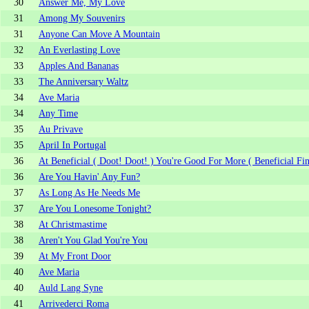
30
Answer Me, My Love
31
Among My Souvenirs
31
Anyone Can Move A Mountain
32
An Everlasting Love
33
Apples And Bananas
33
The Anniversary Waltz
34
Ave Maria
34
Any Time
35
Au Privave
35
April In Portugal
36
At Beneficial ( Doot! Doot! ) You're Good For More ( Beneficial Fin
36
Are You Havin' Any Fun?
37
As Long As He Needs Me
37
Are You Lonesome Tonight?
38
At Christmastime
38
Aren't You Glad You're You
39
At My Front Door
40
Ave Maria
40
Auld Lang Syne
41
Arrivederci Roma