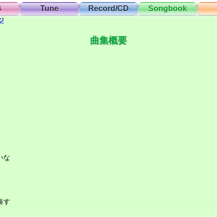
B
Tune
Record/CD
Songbook
ジ
曲集概要
いな
奏す