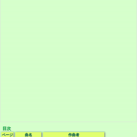
目次
ページ
曲名
作曲者