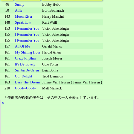
46
Sunny
Bobby Hebb
50
Alfie
Burt Bacharach
143
Moon River
Henry Mancini
148
Speak Low
Kurt Weill
153
I Remember You
Victor Schertzinger
155
I Remember You
Victor Schertzinger
155
I Remember You
Victor Schertzinger
157
All Of Me
Gerald Marks
161
My Shining Hour
Harold Arlen
161
Crazy Rhythm
Joseph Meyer
161
It's De-Lovely
Cole Porter
161
Samba De Orfeu
Luiz Bonfa
161
Our Delight
Tadd Dameron
163
Darn That Dream
Jimmy Van Heusen ( James Van Heusen )
210
Goody-Goody
Matt Malneck
＊作曲者が複数の場合は、その中の一人を表示しています。
✕