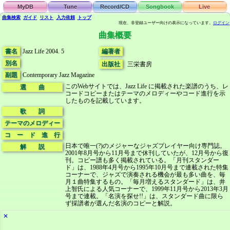
MyDB
Tune
Record/CD
Songbook
Live
曲集検索
ガイド
リスト
入力依頼
トップ
現在、非登録ユーザー向けの表示になっています。
ログイン
曲集概要
書名
Jazz Life 2004. 5
編著者
別名
出版社
三栄書房
副題
Contemporary Jazz Magazine
このWebサイトでは、Jazz Life に掲載された楽譜のうち、レ
選 曲
コードコピーまたはテーマのメロディーやコード進行を示
したものを記載しています。
歌 詞
テーマのメロディー
コ ー ド 進 行
日本で唯一(?)のメジャーなジャズプレイヤー向け専門誌。
解 説
2001年8月号から11月号まで休刊していたが、12月号から復
刊。コピー譜も多く掲載されている。「月刊スタンダー
ド」は、1988年4月号から1995年10月号まで連載された特集
コーナーで、ジャズで演奏される機会が最も多い曲を、毎
月１曲特集するもの。「毎月増えるスタンダード」は、井
上智氏による人気コーナーで、1999年11月号から2013年3月
号まで連載。「名演を探せ!!」は、スタンダード曲に限ら
ず採譜者が選んだ名演のコピーと解説。
✕