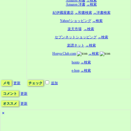
Amazon 和書
→検索
Amazon 洋書
→検索
紀伊國屋書店
→和書検索
→洋書検索
Yahoo!ショッピング
→検索
楽天市場
→検索
セブンネットショッピング
→検索
楽譜ネット
→検索
Honya Club.com
→検索
honto
→検索
e-hon
→検索
メモ
更新
チェック
追加
コメント
更新
オススメ
更新
✕