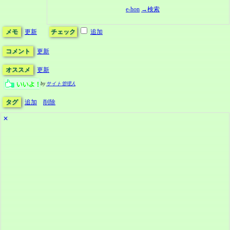
e-hon
→検索
メモ
更新
チェック
追加
コメント
更新
オススメ
更新
by
サイト管理人
タグ
追加
削除
✕