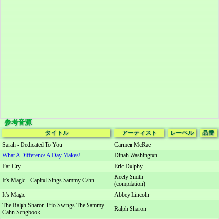
参考音源
タイトル
アーティスト
レーベル
品番
Sarah - Dedicated To You
Carmen McRae
What A Difference A Day Makes!
Dinah Washington
Far Cry
Eric Dolphy
Keely Smith
It's Magic - Capitol Sings Sammy Cahn
(compilation)
It's Magic
Abbey Lincoln
The Ralph Sharon Trio Swings The Sammy
Ralph Sharon
Cahn Songbook