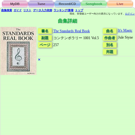
MyDB
Tune
Record/CD
Songbook
Live
曲集検索
ガイド
リスト
データ
入力依頼
ランキング/新着
トップ
現在、非登録ユーザー向けの表示になっています。
ログイン
曲集詳細
It's Magic
書名
The Standards Real Book
曲名
Jule Styne
副題
コンテンポラリー 1001 Vol.5
作曲者
ページ
257
別名
邦題
✕