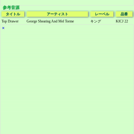
参考音源
タイトル
アーティスト
レーベル
品番
Top Drawer
George Shearing And Mel Torme
キング
KICJ 22
✕