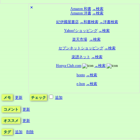
✕
Amazon 和書
→検索
Amazon 洋書
→検索
紀伊國屋書店
→和書検索
→洋書検索
Yahoo!ショッピング
→検索
楽天市場
→検索
セブンネットショッピング
→検索
楽譜ネット
→検索
Honya Club.com
→検索
honto
→検索
e-hon
→検索
メモ
更新
チェック
追加
コメント
更新
オススメ
更新
タグ
追加
削除