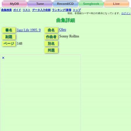
MyDB
Tune
Record/CD
Songbook
Live
曲集検索
ガイド
リスト
データ
入力依頼
ランキング/新着
トップ
現在、非登録ユーザー向けの表示になっています。
ログイン
曲集詳細
Oleo
書名
Jazz Life 1995. 9
曲名
Sonny Rollins
副題
作曲者
ページ
148
別名
邦題
✕