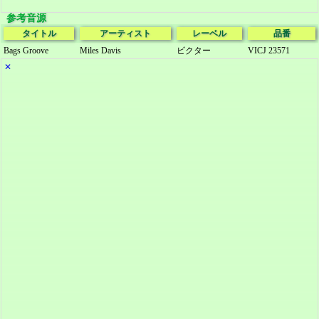
参考音源
タイトル
アーティスト
レーベル
品番
Bags Groove
Miles Davis
ビクター
VICJ 23571
✕