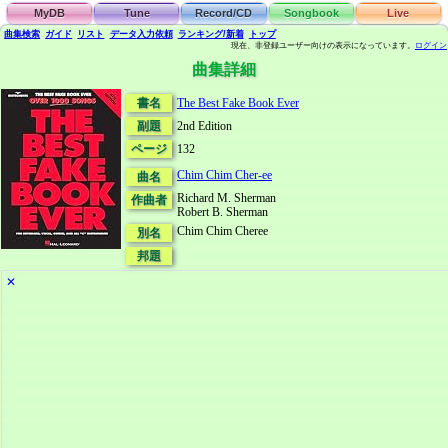
MyDB
Tune
Record/CD
Songbook
Live
曲集検索
ガイド
リスト
データ
入力依頼
ランキング/新着
トップ
現在、非登録ユーザー向けの表示になっています。
ログイン
曲集詳細
書名
The Best Fake Book Ever
副題
2nd Edition
ページ
132
Chim Chim Cher-ee
曲名
Richard M. Sherman
作曲者
Robert B. Sherman
Chim Chim Cheree
別名
邦題
✕