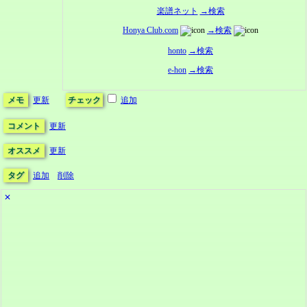
楽譜ネット
→検索
Honya Club.com
→検索
honto
→検索
e-hon
→検索
メモ
更新
チェック
追加
コメント
更新
オススメ
更新
タグ
追加
削除
✕