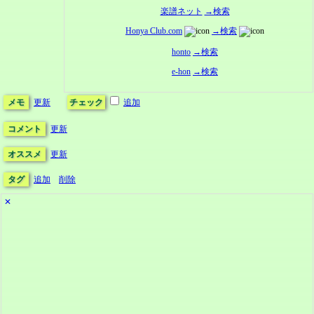
楽譜ネット
→検索
Honya Club.com
→検索
honto
→検索
e-hon
→検索
メモ
更新
チェック
追加
コメント
更新
オススメ
更新
タグ
追加
削除
✕