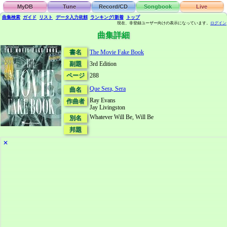
MyDB
Tune
Record/CD
Songbook
Live
曲集検索
ガイド
リスト
データ
入力依頼
ランキング/新着
トップ
現在、非登録ユーザー向けの表示になっています。
ログイン
曲集詳細
書名
The Movie Fake Book
副題
3rd Edition
ページ
288
Que Sera, Sera
曲名
Ray Evans
作曲者
Jay Livingston
Whatever Will Be, Will Be
別名
邦題
✕