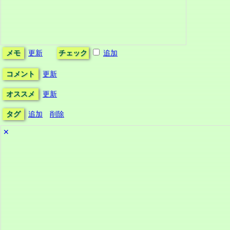
メモ
更新
チェック
追加
コメント
更新
オススメ
更新
タグ
追加
削除
✕