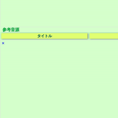
参考音源
タイトル
✕