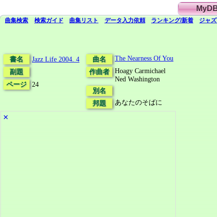
MyD
曲集検索
検索
ガイド
曲集
リスト
データ
入力依頼
ランキング/新着
ジャズ
The Nearness Of You
書名
Jazz Life 2004. 4
曲名
Hoagy Carmichael
副題
作曲者
Ned Washington
ページ
24
別名
あなたのそばに
邦題
✕