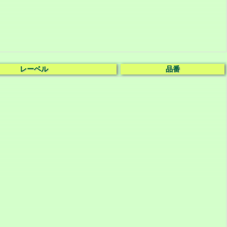
レーベル
品番