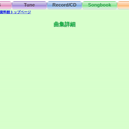
B
Tune
Record/CD
Songbook
資料館
トップ
ページ
曲集詳細