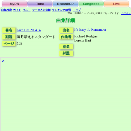
MyDB
Tune
Record/CD
Songbook
Live
曲集検索
ガイド
リスト
データ
入力依頼
ランキング/新着
トップ
現在、非登録ユーザー向けの表示になっています。
ログイン
曲集詳細
It's Easy To Remember
書名
Jazz Life 2004. 4
曲名
Richard Rodgers
副題
毎月増えるスタンダード
作曲者
Lorenz Hart
ページ
153
別名
邦題
✕