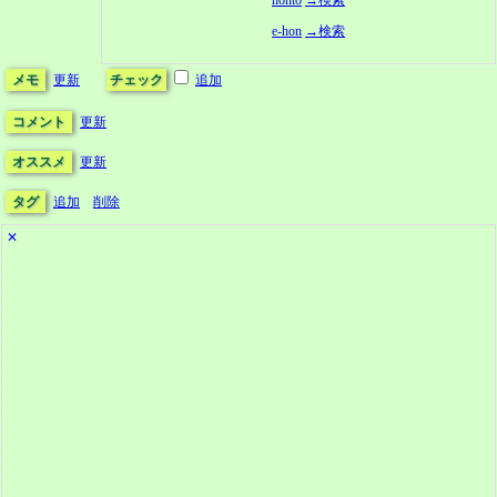
honto
→検索
e-hon
→検索
メモ
更新
チェック
追加
コメント
更新
オススメ
更新
タグ
追加
削除
✕