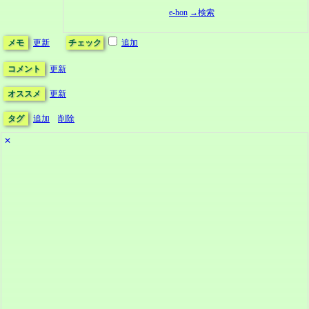
e-hon
→検索
メモ
更新
チェック
追加
コメント
更新
オススメ
更新
タグ
追加
削除
✕