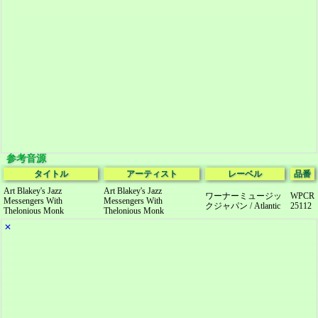
参考音源
タイトル
アーティスト
レーベル
品番
Art Blakey's Jazz
Art Blakey's Jazz
ワーナーミュージッ
WPCR
Messengers With
Messengers With
クジャパン / Atlantic
25112
Thelonious Monk
Thelonious Monk
✕