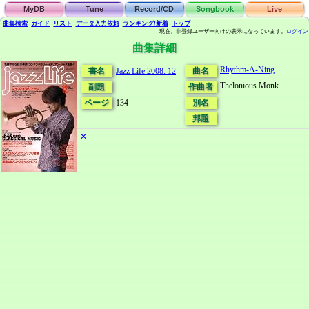
MyDB
Tune
Record/CD
Songbook
Live
曲集検索
ガイド
リスト
データ
入力依頼
ランキング/新着
トップ
現在、非登録ユーザー向けの表示になっています。
ログイン
曲集詳細
Rhythm-A-Ning
書名
Jazz Life 2008. 12
曲名
Thelonious Monk
副題
作曲者
ページ
134
別名
邦題
✕