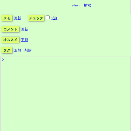
e-hon
→検索
メモ
更新
チェック
追加
コメント
更新
オススメ
更新
タグ
追加
削除
✕