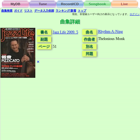
MyDB
Tune
Record/CD
Songbook
Live
曲集検索
ガイド
リスト
データ
入力依頼
ランキング/新着
トップ
現在、非登録ユーザー向けの表示になっています。
ログイン
曲集詳細
Rhythm-A-Ning
書名
Jazz Life 2009. 5
曲名
Thelonious Monk
副題
作曲者
ページ
51
別名
邦題
✕