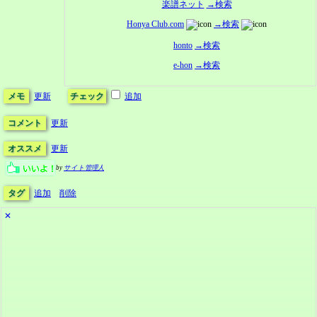
楽譜ネット
→検索
Honya Club.com
→検索
honto
→検索
e-hon
→検索
メモ
更新
チェック
追加
コメント
更新
オススメ
更新
by
サイト管理人
タグ
追加
削除
✕