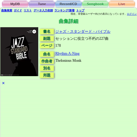
MyDB
Tune
Record/CD
Songbook
Live
曲集検索
ガイド
リスト
データ
入力依頼
ランキング/新着
トップ
現在、非登録ユーザー向けの表示になっています。
ログイン
曲集詳細
書名
ジャズ・スタンダード・バイブル
副題
セッションに役立つ不朽の227曲
ページ
178
Rhythm-A-Ning
曲名
Thelonious Monk
作曲者
別名
邦題
✕