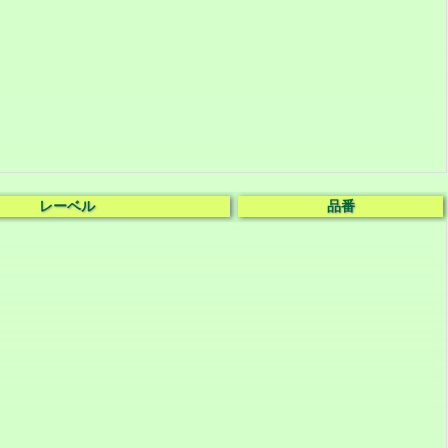
レーベル
品番