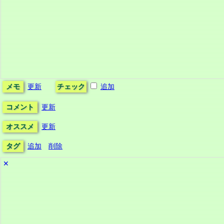
メモ
更新
チェック
追加
コメント
更新
オススメ
更新
タグ
追加
削除
✕