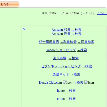
Live
現在、非登録ユーザー向けの表示になっています。
ログイン
✕
Amazon 和書
→検索
Amazon 洋書
→検索
紀伊國屋書店
→和書検索
→洋書検索
Yahoo!ショッピング
→検索
楽天市場
→検索
セブンネットショッピング
→検索
楽譜ネット
→検索
Honya Club.com
→検索
honto
→検索
e-hon
→検索