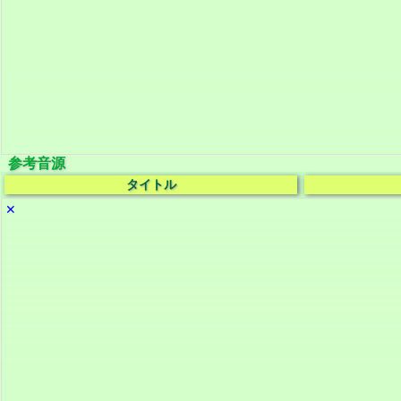
参考音源
タイトル
✕