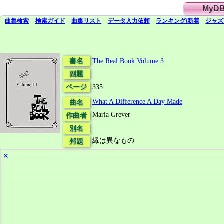
MyD
曲集検索
検索
ガイド
曲集
リスト
データ
入力依頼
ランキング/新着
ジャズ
書名
The Real Book Volume 3
副題
ページ
335
What A Difference A Day Made
曲名
Maria Grever
作曲者
別名
縁は異なもの
邦題
✕