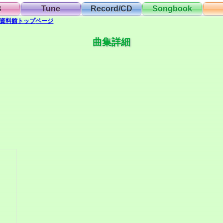
B
Tune
Record/CD
Songbook
資料館
トップ
ページ
曲集詳細