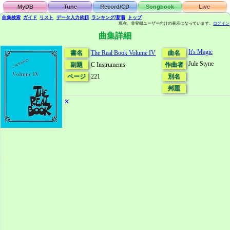
MyDB
Tune
Record/CD
Songbook
Live
曲集検索
ガイド
リスト
データ
入力依頼
ランキング/新着
トップ
現在、非登録ユーザー向けの表示になっています。
ログイン
曲集詳細
It's Magic
書名
The Real Book Volume IV
曲名
Jule Styne
副題
C Instruments
作曲者
ページ
221
別名
邦題
✕