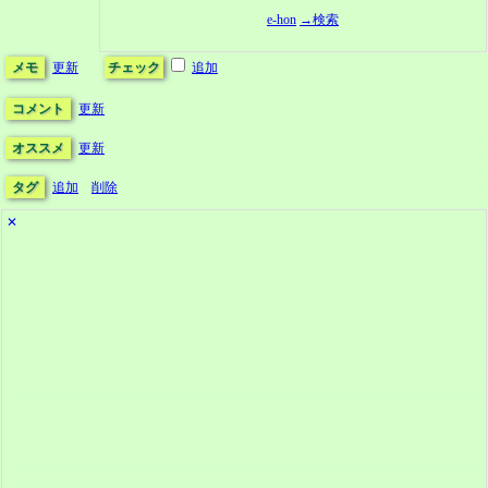
e-hon
→検索
メモ
更新
チェック
追加
コメント
更新
オススメ
更新
タグ
追加
削除
✕