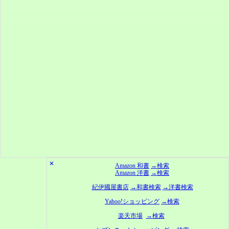
✕
Amazon 和書
→検索
Amazon 洋書
→検索
紀伊國屋書店
→和書検索
→洋書検索
Yahoo!ショッピング
→検索
楽天市場
→検索