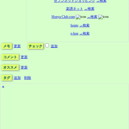
セブンネットショッピング
→検索
楽譜ネット
→検索
Honya Club.com
→検索
honto
→検索
e-hon
→検索
メモ
更新
チェック
追加
コメント
更新
オススメ
更新
タグ
追加
削除
✕