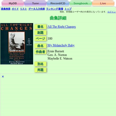
MyDB
Tune
Record/CD
Songbook
Live
曲集検索
ガイド
リスト
データ
入力依頼
ランキング/新着
トップ
現在、非登録ユーザー向けの表示になっています。
ログイン
曲集詳細
書名
All The Right Changes
副題
ページ
180
My Melancholy Baby
曲名
Ernie Burnett
作曲者
Geo. A. Norton
Maybelle E. Watson
別名
邦題
✕