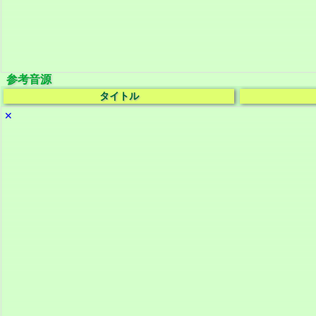
参考音源
タイトル
✕