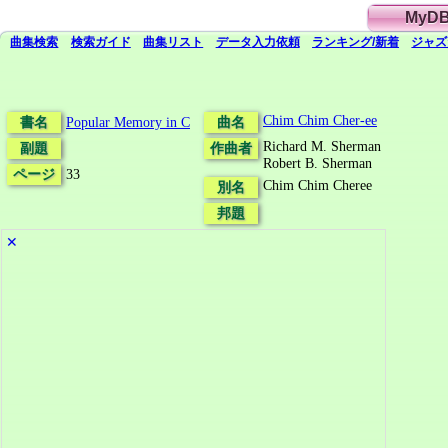
MyD
曲集検索
検索
ガイド
曲集
リスト
データ
入力依頼
ランキング/新着
ジャズ
Chim Chim Cher-ee
書名
Popular Memory in C
曲名
Richard M. Sherman
副題
作曲者
Robert B. Sherman
ページ
33
Chim Chim Cheree
別名
邦題
✕