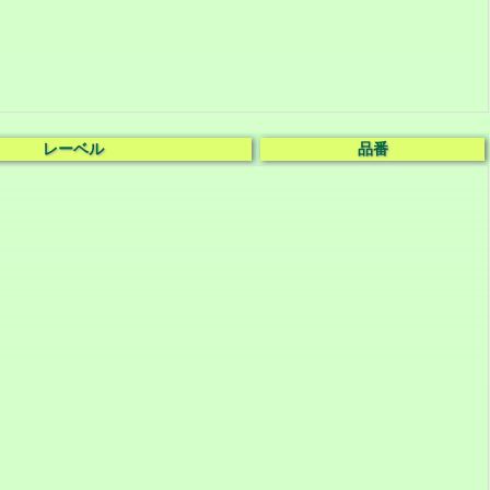
レーベル
品番