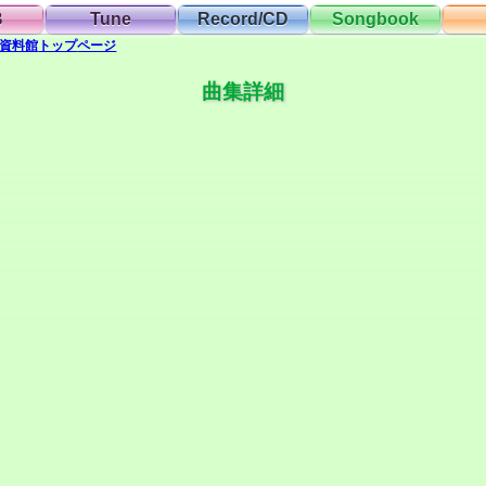
B
Tune
Record/CD
Songbook
資料館
トップ
ページ
曲集詳細