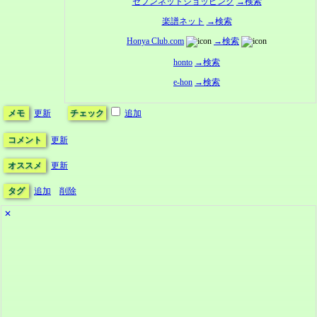
セブンネットショッピング
→検索
楽譜ネット
→検索
Honya Club.com
→検索
honto
→検索
e-hon
→検索
メモ
更新
チェック
追加
コメント
更新
オススメ
更新
タグ
追加
削除
✕