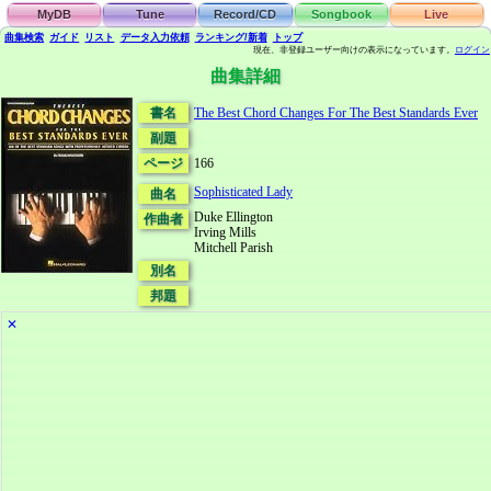
MyDB
Tune
Record/CD
Songbook
Live
曲集検索
ガイド
リスト
データ
入力依頼
ランキング/新着
トップ
現在、非登録ユーザー向けの表示になっています。
ログイン
曲集詳細
書名
The Best Chord Changes For The Best Standards Ever
副題
ページ
166
Sophisticated Lady
曲名
Duke Ellington
作曲者
Irving Mills
Mitchell Parish
別名
邦題
✕