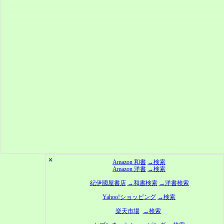
✕
Amazon 和書
→検索
Amazon 洋書
→検索
紀伊國屋書店
→和書検索
→洋書検索
Yahoo!ショッピング
→検索
楽天市場
→検索