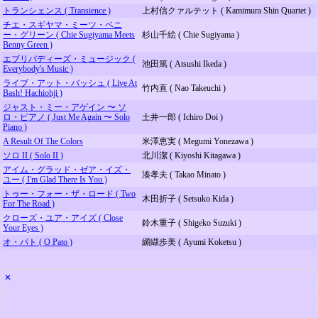
トランシェンス ( Transience )
上村信クァルテット ( Kamimura Shin Quartet )
チエ・スギヤマ・ミーツ・ベニ
ー・グリーン ( Chie Sugiyama Meets
杉山千絵 ( Chie Sugiyama )
Benny Green )
エブリバディーズ・ミュージック (
池田篤 ( Atsushi Ikeda )
Everybody's Music )
ライブ・アット・バッシュ ( Live At
竹内直 ( Nao Takeuchi )
Bash! Hachiohji )
ジャスト・ミー・アゲイン 〜 ソ
ロ・ピアノ ( Just Me Again 〜 Solo
土井一郎 ( Ichiro Doi )
Piano )
A Result Of The Colors
米澤恵実 ( Megumi Yonezawa )
ソロ II ( Solo II )
北川潔 ( Kiyoshi Kitagawa )
アイム・グラッド・ゼア・イズ・
湊孝夫 ( Takao Minato )
ユー ( I'm Glad There Is You )
トゥー・フォー・ザ・ロード ( Two
木田折子 ( Setsuko Kida )
For The Road )
クローズ・ユア・アイズ ( Close
鈴木重子 ( Shigeko Suzuki )
Your Eyes )
オ・パト ( O Pato )
纐纈歩美 ( Ayumi Koketsu )
✕