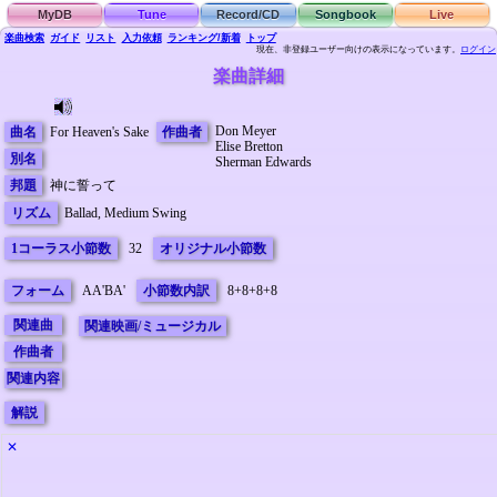
MyDB
Tune
Record/CD
Songbook
Live
楽曲検索
ガイド
リスト
入力依頼
ランキング/新着
トップ
現在、非登録ユーザー向けの表示になっています。
ログイン
楽曲詳細
Don Meyer
曲名
For Heaven's Sake
作曲者
Elise Bretton
別名
Sherman Edwards
邦題
神に誓って
リズム
Ballad, Medium Swing
1コーラス小節数
32
オリジナル小節数
フォーム
AA'BA'
小節数内訳
8+8+8+8
関連曲
関連映画/ミュージカル
作曲者
関連内容
解説
✕