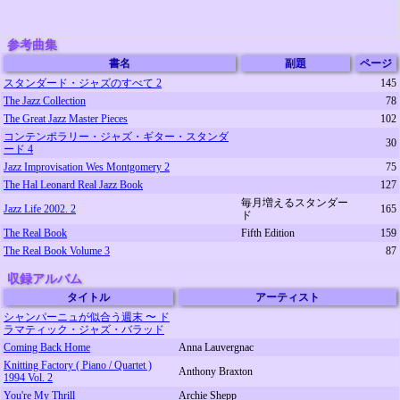
参考曲集
書名
副題
ページ
スタンダード・ジャズのすべて 2
145
The Jazz Collection
78
The Great Jazz Master Pieces
102
コンテンポラリー・ジャズ・ギター・スタンダ
30
ード 4
Jazz Improvisation Wes Montgomery 2
75
The Hal Leonard Real Jazz Book
127
毎月増えるスタンダー
Jazz Life 2002. 2
165
ド
The Real Book
Fifth Edition
159
The Real Book Volume 3
87
収録アルバム
タイトル
アーティスト
シャンパーニュが似合う週末 〜 ド
ラマティック・ジャズ・バラッド
Coming Back Home
Anna Lauvergnac
Knitting Factory ( Piano / Quartet )
Anthony Braxton
1994 Vol. 2
You're My Thrill
Archie Shepp