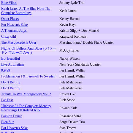
Blue Vibes
Johnny Lytle Trio
Keith Jarrett At The Blue Note The
Keith Jarrett
Complete Recordings
Other Places
Kenny Barron
For Heaven's Sake
Kevin Hays
A Thousand Julys
Kristin Slipp + Dov Manski
Crazy Girl
Krzysztof Komeda
The Masquerade Is Over
Massimo Farao' Double Piano Quartet
Nights Of Ballads And Blues ( バラー
McCoy Tyner
ドとブルースの夜 )
But Beautiful
Nancy Wilson
Live At Lifetime
New York Standards Quartet
9.9.99
Per Henrik Wallin
Proklamation I & Farewell To Sweden
Per Henrik Wallin
Don't Be Shy
Pete Malinverni
Don't Be Shy
Pete Malinverni
Tribute To Wes Montgomery Vol. 2
Project G-7
Far East
Rick Stone
"Rahsaan" / The Complete Mercury
Roland Kirk
Recordings Of Roland Kirk
Passion Dance
Roseanna Vitro
Bien Sur
Serge Delaite Trio
For Heaven's Sake
Stan Tracey