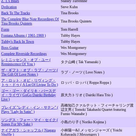
Z. T.'s Blues
Stanley Turrentine
Dedication
Steve Kuhn
Back To The Tracks
Tina Brooks
The Complete Blue Note Recordings Of
Tina Brooks Quintets
Tina Brooks Quintets
Form
Tom Harrell
Fontana Albums ( 1961-1969 )
Tubby Hayes
Tubby's Back In Town
Tubby Hayes
Boss Guitar
Wes Montgomery
Complete Riverside Recordings
Wes Montgomery
レミニッセンス・オブ・ユー (
タク山崎 ( Tak Yamazaki )
Reminiscence Of You )
ザ・ギフト・オブ・ラブ・ノーツ (
ラブ・ノーツ ( Love Notes )
The Gift Of Love Notes )
ア・ロット・オビ・リヴィング・
ロッパ・ロッパ ( Roppa Roppa )
トゥ・ドゥ ( A Lot Of Living To Do )
ゴー・ゴー・ダイリキ・バースデ
イ・ライヴ ( GoGo Dairiki Birthday
原大力トリオ ( Dairiki Hara Trio )
Live )
高橋知己クァルテット・フィーチャリング渡
プレイズ "レディ・イン・サテン" (
辺文男 ( Tomoki Takahashi Quartet featuring
Plays "Lady In Satin" )
Fumio Watanabe )
ソングス・フォー・マイ・セイク (
小島のり子 ( Noriko Kojima )
Songs For My Sake )
ナイアガラ・シャッフル ( Niagara
小林陽一&J.メッセンジャーズ ( Yoichi
Shuffle )
Kobayashi J.Messengers )