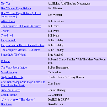
Not Yet
Art Blakey And The Jazz Messengers
Ben Webster Plays Ballads
Ben Webster
Ben Webster Plays Ballads ( plus 3
Ben Webster
bonus tracks )
After Hours
Bill Carrothers
The Complete Bill Evans On Verve
Bill Evans
Trio 64
Bill Evans
Trio 64 +8
Bill Evans
Lady In Satin
Billie Holiday
Lady In Satin - The Centennial Edition
Billie Holiday
The Complete Masters 1933-1959
Billie Holiday
Smooth As The Wind
Blue Mitchell
Bob And Chuck Findley With The Marc Van Roon
Relaxin'
Trio
The View From Inside
Bobby Hutcherson
Mood Swings
Carla White
Night And The City
Charlie Haden & Kenny Barron
Chet Baker Sings And Plays From The
Chet Baker
Film "Let's Get Lost"
New York Breed
Conrad Herwig
Comin' Home
Cy Coleman
ザ・マスター ( The Master )
DAIRO & CREW
Black Art
Darrell Grant