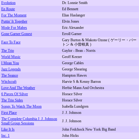
Evolution
Dr. Lonnie Smith
En Route
Ed Bennett
For The Moment
Elias Haslanger
Puttin' It Together
Elvin Jones
Mode For Mabes
Eric Alexander
Gone Garner Gonest
Erroll Garner
Gary Burton & Makoto Ozone ( ゲーリー・バー
Face To Face
トン & 小曽根真 )
The Trio
Gaylor - Bean - Norris
World Music
Geoff Keezer
I Mean You
George Cables
Jazz Legends
George Shearing
The Seance
Hampton Hawes
Witchcraft
Harvie S & Kenny Barron
Love And The Weather
Herbie Mann And Orchestra
6 Pieces Of Silver
Horace Silver
The Trio Sides
Horace Silver
Songs To Watch The Moon
Isabella Lundgren
First Place
J. J. Johnson
The Complete Columbia J. J. Johnson
J. J. Johnson
Small Group Sessions
Like It Is
John Fedchock New York Big Band
Inc. 1
John Hicks