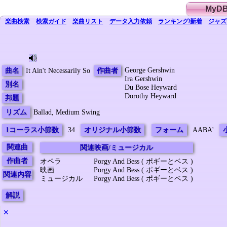
MyD
楽曲検索
検索
ガイド
楽曲
リスト
データ
入力依頼
ランキング/新着
ジャズ
George Gershwin
曲名
It Ain't Necessarily So
作曲者
Ira Gershwin
別名
Du Bose Heyward
Dorothy Heyward
邦題
リズム
Ballad, Medium Swing
1コーラス小節数
34
オリジナル小節数
フォーム
AABA'
関連曲
関連映画/ミュージカル
作曲者
オペラ
Porgy And Bess ( ポギーとベス )
映画
Porgy And Bess ( ポギーとベス )
関連内容
ミュージカル
Porgy And Bess ( ポギーとベス )
解説
✕