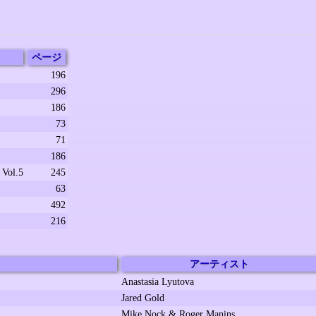
ページ
196
296
186
73
71
186
ol.5
245
63
492
216
アーティスト
Anastasia Lyutova
Jared Gold
Mike Nock & Roger Manins