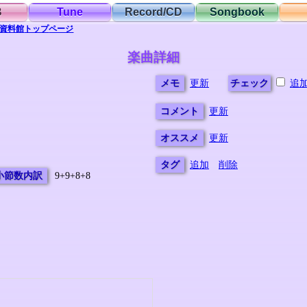
B
Tune
Record/CD
Songbook
資料館
トップ
ページ
楽曲詳細
メモ
更新
チェック
追
コメント
更新
オススメ
更新
タグ
追加
削除
小節数内訳
9+9+8+8