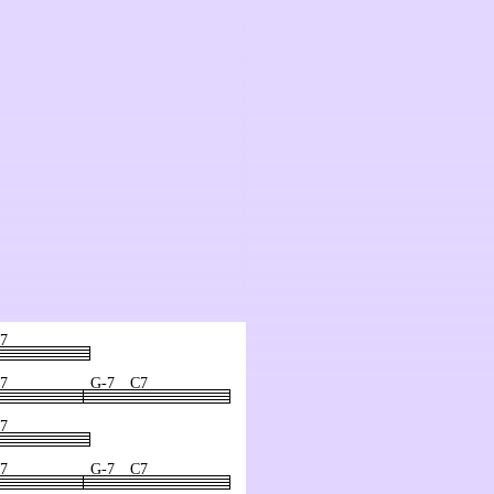
7
7
G-7 C7
7
7
G-7 C7