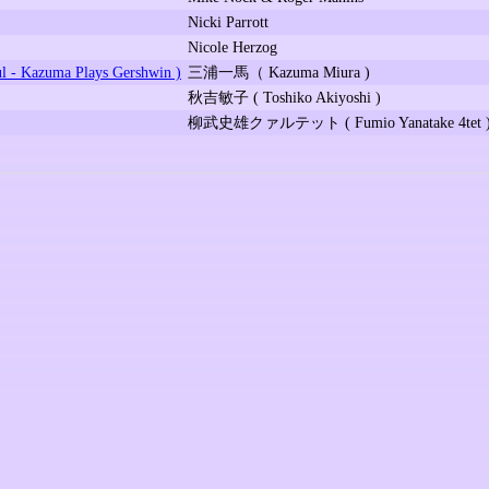
Nicki Parrott
Nicole Herzog
ma Plays Gershwin )
三浦一馬（ Kazuma Miura )
秋吉敏子 ( Toshiko Akiyoshi )
柳武史雄クァルテット ( Fumio Yanatake 4tet 