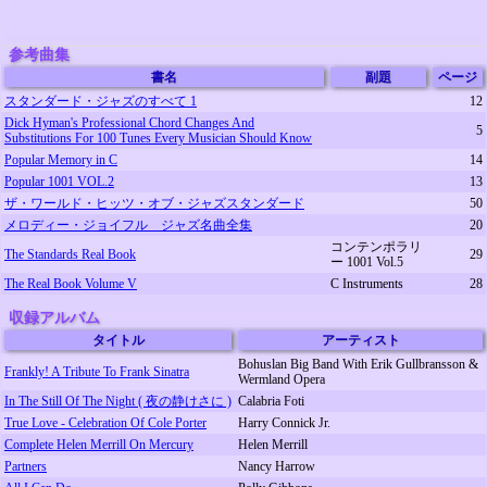
参考曲集
書名
副題
ページ
スタンダード・ジャズのすべて 1
12
Dick Hyman's Professional Chord Changes And
5
Substitutions For 100 Tunes Every Musician Should Know
Popular Memory in C
14
Popular 1001 VOL.2
13
ザ・ワールド・ヒッツ・オブ・ジャズスタンダード
50
メロディー・ジョイフル ジャズ名曲全集
20
コンテンポラリ
The Standards Real Book
29
ー 1001 Vol.5
The Real Book Volume V
C Instruments
28
収録アルバム
タイトル
アーティスト
Bohuslan Big Band With Erik Gullbransson &
Frankly! A Tribute To Frank Sinatra
Wermland Opera
In The Still Of The Night ( 夜の静けさに )
Calabria Foti
True Love - Celebration Of Cole Porter
Harry Connick Jr.
Complete Helen Merrill On Mercury
Helen Merrill
Partners
Nancy Harrow