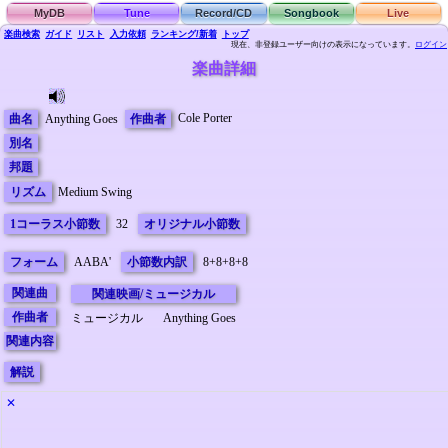
MyDB
Tune
Record/CD
Songbook
Live
楽曲検索
ガイド
リスト
入力依頼
ランキング/新着
トップ
現在、非登録ユーザー向けの表示になっています。
ログイン
楽曲詳細
Cole Porter
曲名
Anything Goes
作曲者
別名
邦題
リズム
Medium Swing
1コーラス小節数
32
オリジナル小節数
フォーム
AABA'
小節数内訳
8+8+8+8
関連曲
関連映画/ミュージカル
作曲者
ミュージカル
Anything Goes
関連内容
解説
✕