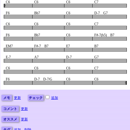
C6
C6
C6
C7
F6
Bb7
C6
D-7 G7
C6
C6
C6
C7
F6
Bb7
C6
F#-7(b5) B7
EM7
F#-7 B7
E7
B7
E-7
A7
D-7
G7
C6
C6
C6
C7
F6
D-7 D-7/G
C6
C6
メモ
更新
チェック
追加
コメント
更新
オススメ
更新
タグ
追加
削除