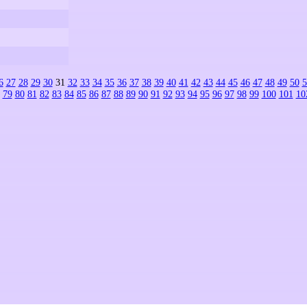
6
27
28
29
30
31
32
33
34
35
36
37
38
39
40
41
42
43
44
45
46
47
48
49
50
5
79
80
81
82
83
84
85
86
87
88
89
90
91
92
93
94
95
96
97
98
99
100
101
10