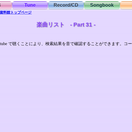
B
Tune
Record/CD
Songbook
資料館
トップ
ページ
楽曲リスト - Part 31 -
。
utube で聴くことにより、検索結果を音で確認することができます。