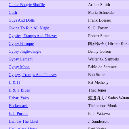
Guitar Boogie Shuffle
Arthur Smith
Gush
Maria Schneider
Guys And Dolls
Frank Loesser
Gwine To Run All Night
S. C. Foster
Gypsies, Tramps And Thieves
Robert Stone
Gypsy Baroque
国府弘子 ( Hiroko Koku
Gypsy Jingle-Jangle
Benny Golson
Gypsy Lament
Walter G. Samuels
Gypsy Moon
Pablo de Sarasate
Gypsys, Tramps And Thieves
Bob Stone
H & H
Pat Metheny
H & T Blues
Thad Jones
Habari Yako
渡辺貞夫 ( Sadao Watana
Hackensack
Thelonious Monk
Hail Purdue
E. J. Wotawa
Hail To The Chief
J. Sanderson
Hail, Alma Mater
Paul Yoder