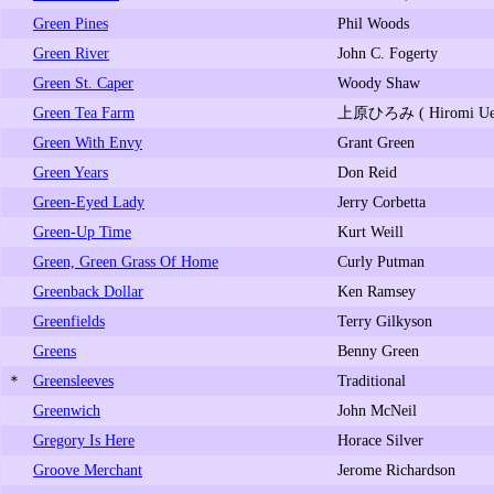
Green Pines
Phil Woods
Green River
John C. Fogerty
Green St. Caper
Woody Shaw
Green Tea Farm
上原ひろみ ( Hiromi Ueh
Green With Envy
Grant Green
Green Years
Don Reid
Green-Eyed Lady
Jerry Corbetta
Green-Up Time
Kurt Weill
Green, Green Grass Of Home
Curly Putman
Greenback Dollar
Ken Ramsey
Greenfields
Terry Gilkyson
Greens
Benny Green
＊
Greensleeves
Traditional
Greenwich
John McNeil
Gregory Is Here
Horace Silver
Groove Merchant
Jerome Richardson