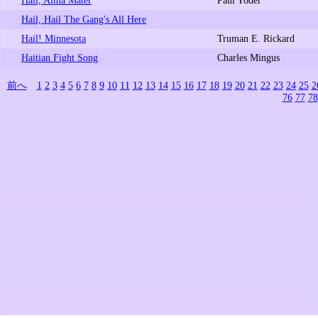
Hail, Hail The Gang's All Here
Hail! Minnesota
Truman E. Rickard
Haitian Fight Song
Charles Mingus
前へ
1
2
3
4
5
6
7
8
9
10
11
12
13
14
15
16
17
18
19
20
21
22
23
24
25
2
76
77
78