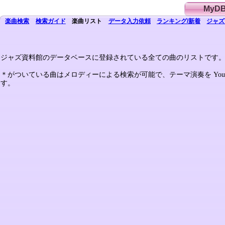
MyD
楽曲検索
検索
ガイド
楽曲
リスト
データ
入力依頼
ランキング/新着
ジャズ
ジャズ資料館のデータベースに登録されている全ての曲のリストです
＊がついている曲はメロディーによる検索が可能で、テーマ演奏を Yo
す。