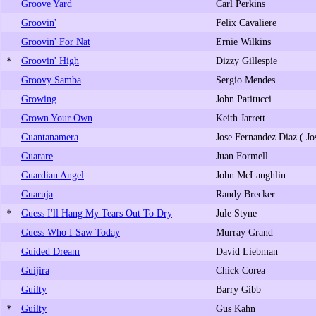
Groove Yard
Carl Perkins
Groovin'
Felix Cavaliere
Groovin' For Nat
Ernie Wilkins
＊
Groovin' High
Dizzy Gillespie
Groovy Samba
Sergio Mendes
Growing
John Patitucci
Grown Your Own
Keith Jarrett
Guantanamera
Jose Fernandez Diaz ( Jo
Guarare
Juan Formell
Guardian Angel
John McLaughlin
Guaruja
Randy Brecker
＊
Guess I'll Hang My Tears Out To Dry
Jule Styne
Guess Who I Saw Today
Murray Grand
Guided Dream
David Liebman
Guijira
Chick Corea
Guilty
Barry Gibb
＊
Guilty
Gus Kahn