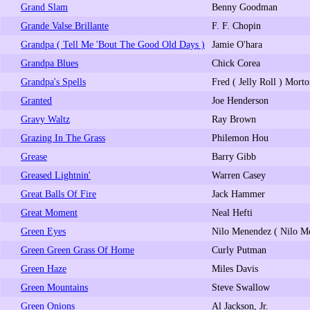
Grand Slam
Benny Goodman
Grande Valse Brillante
F. F. Chopin
Grandpa ( Tell Me 'Bout The Good Old Days )
Jamie O'hara
Grandpa Blues
Chick Corea
Grandpa's Spells
Fred ( Jelly Roll ) Mort
Granted
Joe Henderson
Gravy Waltz
Ray Brown
Grazing In The Grass
Philemon Hou
Grease
Barry Gibb
Greased Lightnin'
Warren Casey
Great Balls Of Fire
Jack Hammer
Great Moment
Neal Hefti
Green Eyes
Nilo Menendez ( Nilo M
Green Green Grass Of Home
Curly Putman
Green Haze
Miles Davis
Green Mountains
Steve Swallow
Green Onions
Al Jackson, Jr.