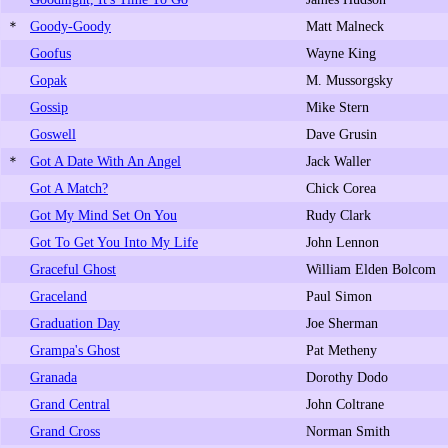
＊
Goody-Goody
Matt Malneck
Goofus
Wayne King
Gopak
M. Mussorgsky
Gossip
Mike Stern
Goswell
Dave Grusin
＊
Got A Date With An Angel
Jack Waller
Got A Match?
Chick Corea
Got My Mind Set On You
Rudy Clark
Got To Get You Into My Life
John Lennon
Graceful Ghost
William Elden Bolcom
Graceland
Paul Simon
Graduation Day
Joe Sherman
Grampa's Ghost
Pat Metheny
Granada
Dorothy Dodo
Grand Central
John Coltrane
Grand Cross
Norman Smith