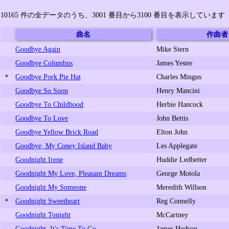
10165 件の全データのうち、3001 番目から3100 番目を表示していま
曲名
作曲者
Goodbye Again
Mike Stern
Goodbye Columbus
James Yester
＊
Goodbye Pork Pie Hat
Charles Mingus
Goodbye So Soon
Henry Mancini
Goodbye To Childhood
Herbie Hancock
Goodbye To Love
John Bettis
Goodbye Yellow Brick Road
Elton John
Goodbye, My Coney Island Baby
Les Applegate
Goodnight Irene
Huddie Ledbetter
Goodnight My Love, Pleasant Dreams
George Motola
Goodnight My Someone
Meredith Willson
＊
Goodnight Sweetheart
Reg Connelly
Goodnight Tonight
McCartney
Goodnight, It's Time To Go
James Hudson