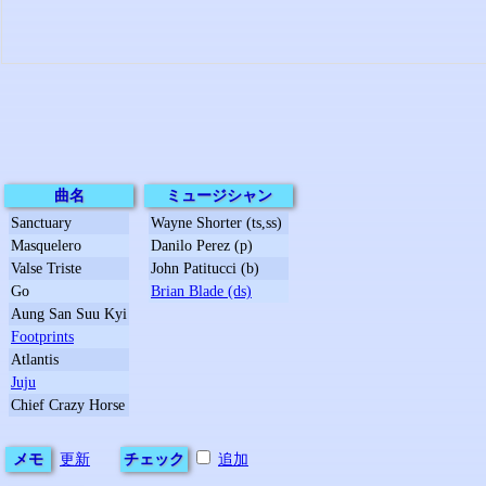
曲名
ミュージシャン
Sanctuary
Wayne Shorter (ts,ss)
Masquelero
Danilo Perez (p)
Valse Triste
John Patitucci (b)
Go
Brian Blade (ds)
Aung San Suu Kyi
Footprints
Atlantis
Juju
Chief Crazy Horse
メモ
更新
チェック
追加