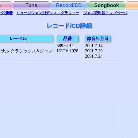
B
Tune
Record/CD
Songbook
グ/新着
ミュージシャン別
ディスコグラフィー
ジャズ資料館
トップ
ページ
レコード/CD詳細
レーベル
品番
録音年月日
589 679-2
2001.7.14
サル クラシックス&ジャズ
UCCV 1028
2001.7.20
2001.7.24