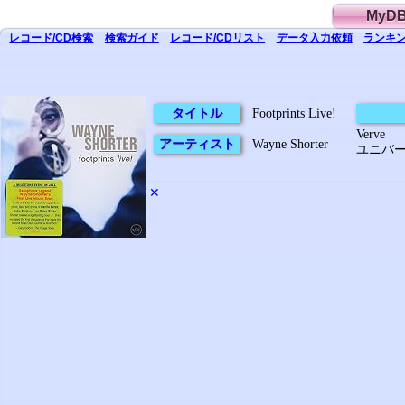
MyD
レコード/CD
検索
検索
ガイド
レコード/CD
リスト
データ
入力依頼
ランキン
タイトル
Footprints Live!
Verve
アーティスト
Wayne Shorter
ユニバー
✕