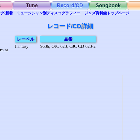
B
Tune
Record/CD
Songbook
グ/新着
ミュージシャン別
ディスコグラフィー
ジャズ資料館
トップ
ページ
レコード/CD詳細
レーベル
品番
Fantasy
9636, OJC 623, OJC CD 623-2
estra