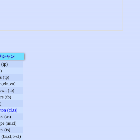
ジシャン
 (tp)
p)
 (tp)
p,vln,vo)
own (tb)
s (tb)
)
on (cl,ts)
s (as)
pe (as,cl)
s (ts)
(bs,cl,b-cl)