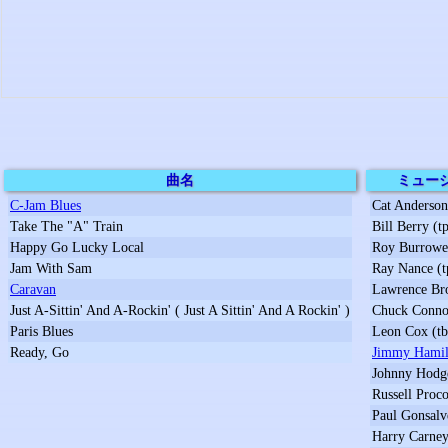
曲名
ミュー
C-Jam Blues
Cat Anderson
Take The "A" Train
Bill Berry (t
Happy Go Lucky Local
Roy Burrowes
Jam With Sam
Ray Nance (t
Caravan
Lawrence Br
Just A-Sittin' And A-Rockin' ( Just A Sittin' And A Rockin' )
Chuck Connor
Paris Blues
Leon Cox (tb
Ready, Go
Jimmy Hamilt
Johnny Hodge
Russell Proco
Paul Gonsalve
Harry Carney 