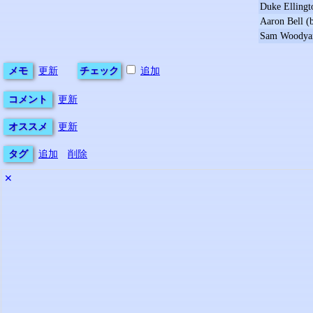
Duke Ellingt
Aaron Bell (
Sam Woodyar
メモ
更新
チェック
追加
コメント
更新
オススメ
更新
タグ
追加
削除
✕