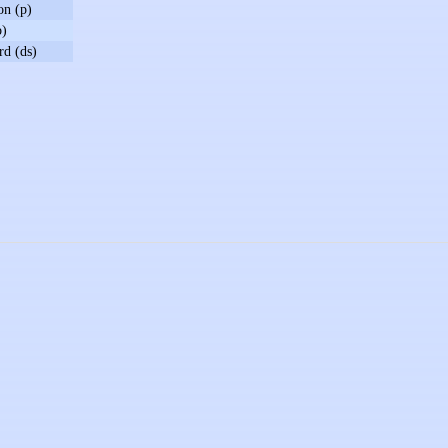
on (p)
b)
d (ds)