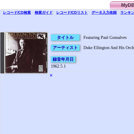
MyD
レコード/CD
検索
検索
ガイド
レコード/CD
リスト
データ
入力依頼
ランキン
タイトル
Featuring Paul Gonsalves
アーティスト
Duke Ellington And His Orch
録音年月日
1962.5.1
✕