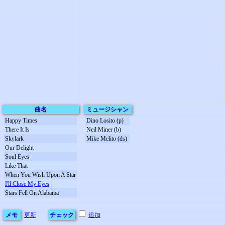
曲名
ミュージシャン
Happy Times
Dino Losito (p)
There It Is
Neil Miner (b)
Skylark
Mike Melito (ds)
Our Delight
Soul Eyes
Like That
When You Wish Upon A Star
I'll Close My Eyes
Stars Fell On Alabama
メモ
更新
チェック
追加