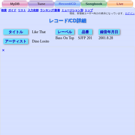
MyDB
Tune
Record/CD
Songbook
Live
検索
ガイド
リスト
入力依頼
ランキング/新着
ミュージシャン別
トップ
現在、非登録ユーザー向けの表示になっています。
ログイン
レコード/CD詳細
タイトル
Like That
レーベル
品番
録音年月日
Bass On Top
SJFP 201
2001.8.28
アーティスト
Dino Losito
✕