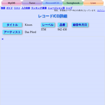
MyDB
Tune
Record/CD
Songbook
Live
検索
ガイド
リスト
入力依頼
ランキング/新着
ミュージシャン別
トップ
現在、非登録ユーザー向けの表示になっています。
ログイン
レコード/CD詳細
タイトル
Kisses
レーベル
品番
録音年月日
ITM
942 430
アーティスト
Das Pferd
✕