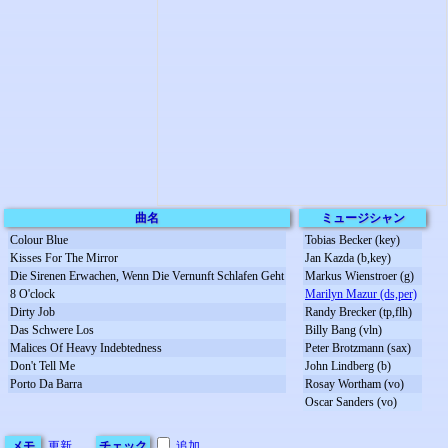
曲名
ミュージシャン
Colour Blue
Tobias Becker (key)
Kisses For The Mirror
Jan Kazda (b,key)
Die Sirenen Erwachen, Wenn Die Vernunft Schlafen Geht
Markus Wienstroer (g)
8 O'clock
Marilyn Mazur (ds,per)
Dirty Job
Randy Brecker (tp,flh)
Das Schwere Los
Billy Bang (vln)
Malices Of Heavy Indebtedness
Peter Brotzmann (sax)
Don't Tell Me
John Lindberg (b)
Porto Da Barra
Rosay Wortham (vo)
Oscar Sanders (vo)
メモ
更新
チェック
追加