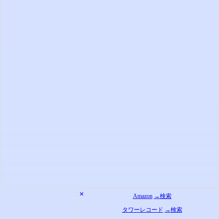
✕
Amazon
→検索
タワーレコード
→検索