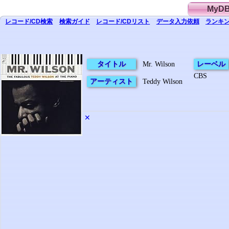
MyD
レコード/CD
検索
検索
ガイド
レコード/CD
リスト
データ
入力依頼
ランキン
タイトル
Mr. Wilson
レーベル
CBS
アーティスト
Teddy Wilson
✕