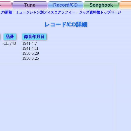
B
Tune
Record/CD
Songbook
グ/新着
ミュージシャン別
ディスコグラフィー
ジャズ資料館
トップ
ページ
レコード/CD詳細
品番
録音年月日
CL 748
1941.4.7
1941.4.11
1950.6.29
1950.8.25