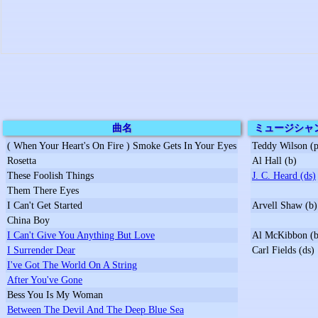
曲名
ミュージシャ
( When Your Heart's On Fire ) Smoke Gets In Your Eyes
Teddy Wilson (p
Rosetta
Al Hall (b)
These Foolish Things
J. C. Heard (ds)
Them There Eyes
I Can't Get Started
Arvell Shaw (b)
China Boy
I Can't Give You Anything But Love
Al McKibbon (b
I Surrender Dear
Carl Fields (ds)
I've Got The World On A String
After You've Gone
Bess You Is My Woman
Between The Devil And The Deep Blue Sea