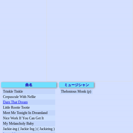
曲名
ミュージシャン
Trinkle Tinkle
Thelonious Monk (p)
Crepuscule With Nellie
Darn That Dream
Little Rootie Tootie
Meet Me Tonight In Dreamland
Nice Work If You Can Get It
My Melancholy Baby
Jackie-ing ( Jackie Ing ) ( Jackieing )