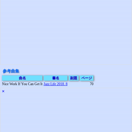
参考曲集
曲名
書名
副題
ページ
Nice Work If You Can Get It
Jazz Life 2018. 8
70
✕