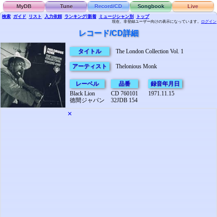
MyDB
Tune
Record/CD
Songbook
Live
検索
ガイド
リスト
入力依頼
ランキング/新着
ミュージシャン別
トップ
現在、非登録ユーザー向けの表示になっています。
ログイン
レコード/CD詳細
タイトル
The London Collection Vol. 1
アーティスト
Thelonious Monk
レーベル
品番
録音年月日
Black Lion
CD 760101
1971.11.15
徳間ジャパン
32JDB 154
✕