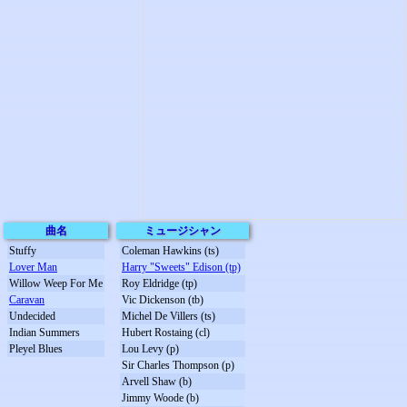
曲名
ミュージシャン
Stuffy
Coleman Hawkins (ts)
Lover Man
Harry "Sweets" Edison (tp)
Willow Weep For Me
Roy Eldridge (tp)
Caravan
Vic Dickenson (tb)
Undecided
Michel De Villers (ts)
Indian Summers
Hubert Rostaing (cl)
Pleyel Blues
Lou Levy (p)
Sir Charles Thompson (p)
Arvell Shaw (b)
Jimmy Woode (b)