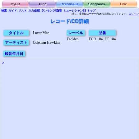
MyDB
Tune
Record/CD
Songbook
Live
検索
ガイド
リスト
入力依頼
ランキング/新着
ミュージシャン別
トップ
現在、非登録ユーザー向けの表示になっています。
ログイン
レコード/CD詳細
タイトル
Lover Man
レーベル
品番
Esolden
FCD 104, FC 104
アーティスト
Coleman Hawkins
録音年月日
✕