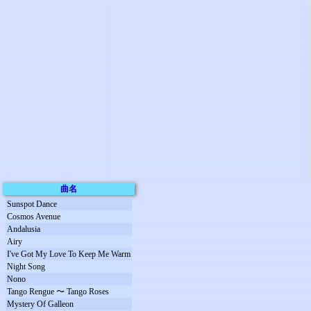
曲名
Sunspot Dance
Cosmos Avenue
Andalusia
Airy
I've Got My Love To Keep Me Warm
Night Song
Nono
Tango Rengue 〜 Tango Roses
Mystery Of Galleon