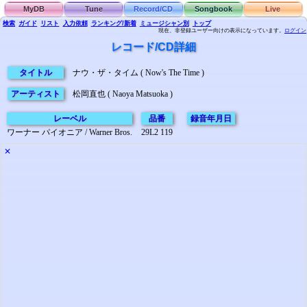
MyDB
Tune
Record/CD
Songbook
Live
検索
ガイド
リスト
入力依頼
ランキング/新着
ミュージシャン別
トップ
現在、非登録ユーザー向けの表示になっています。
ログイン
レコード/CD詳細
タイトル
ナウ・ザ・タイム ( Now's The Time )
アーティスト
松岡直也 ( Naoya Matsuoka )
レーベル
品番
録音年月日
ワーナー パイオニア / Warner Bros.
29L2 119
✕