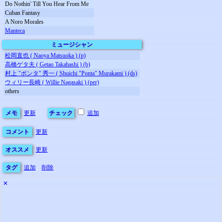
Do Nothin' Till You Hear From Me
Cuban Fantasy
A Noro Morales
Manteca
ミュージシャン
松岡直也 ( Naoya Matsuoka ) (p)
高橋ゲタ夫 ( Getao Takahashi ) (b)
村上 "ポンタ" 秀一 ( Shuichi "Ponta" Murakami ) (ds)
ウィリー長崎 ( Willie Nagasaki ) (per)
others
メモ
更新
チェック
追加
コメント
更新
オススメ
更新
タグ
追加
削除
✕