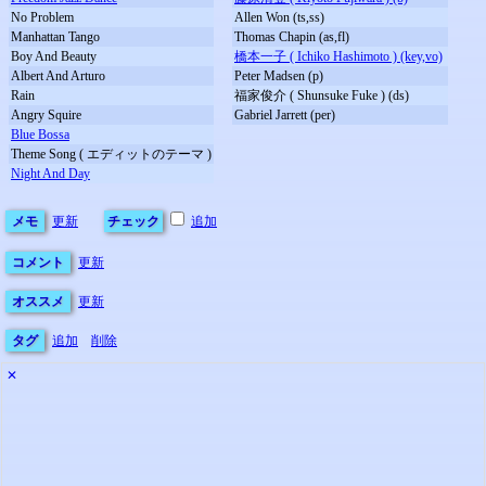
No Problem
Allen Won (ts,ss)
Manhattan Tango
Thomas Chapin (as,fl)
Boy And Beauty
橋本一子 ( Ichiko Hashimoto ) (key,vo)
Albert And Arturo
Peter Madsen (p)
Rain
福家俊介 ( Shunsuke Fuke ) (ds)
Angry Squire
Gabriel Jarrett (per)
Blue Bossa
Theme Song ( エディットのテーマ )
Night And Day
メモ
更新
チェック
追加
コメント
更新
オススメ
更新
タグ
追加
削除
✕