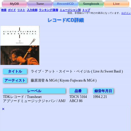
MyDB
Tune
Record/CD
Songbook
Live
検索
ガイド
リスト
入力依頼
ランキング/新着
ミュージシャン別
トップ
現在、非登録ユーザー向けの表示になっています。
ログイン
レコード/CD詳細
タイトル
ライブ・アット・スイート・ベイジル ( Live At Sweet Basil )
アーティスト
藤原清登 & MG4 ( Kiyoto Fujiwara & MG4 )
レーベル
品番
録音年月日
TDKレコード / Transheart
TDCN 5164
1994.2.21
アブソードミュージックジャパン / AMJ
ABCJ 86
✕