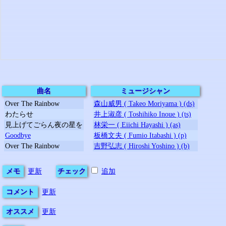
曲名
ミュージシャン
Over The Rainbow
森山威男 ( Takeo Moriyama ) (ds)
わたらせ
井上淑彦 ( Toshihiko Inoue ) (ts)
見上げてごらん夜の星を
林栄一 ( Eiichi Hayashi ) (as)
Goodbye
板橋文夫 ( Fumio Itabashi ) (p)
Over The Rainbow
吉野弘志 ( Hiroshi Yoshino ) (b)
メモ
更新
チェック
追加
コメント
更新
オススメ
更新