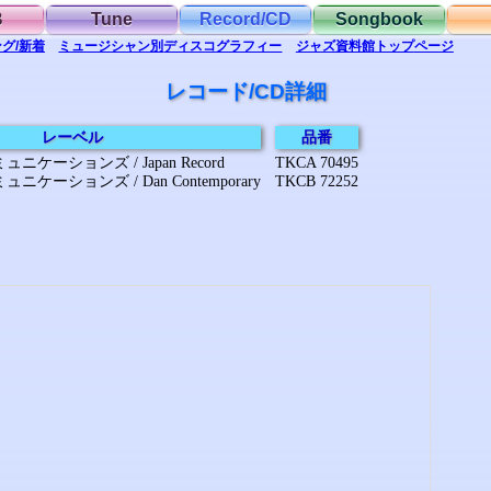
B
Tune
Record/CD
Songbook
グ/新着
ミュージシャン別
ディスコグラフィー
ジャズ資料館
トップ
ページ
レコード/CD詳細
レーベル
品番
ケーションズ / Japan Record
TKCA 70495
ケーションズ / Dan Contemporary
TKCB 72252