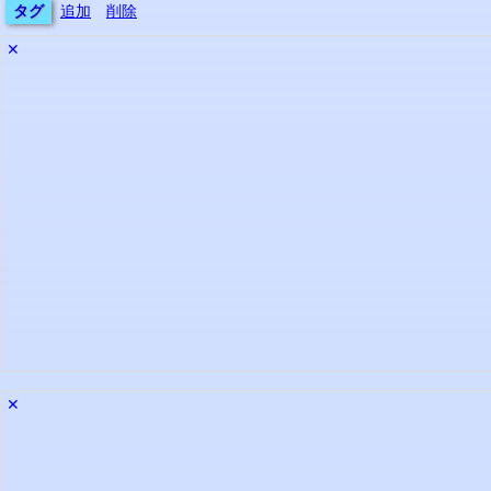
タグ
追加
削除
✕
✕