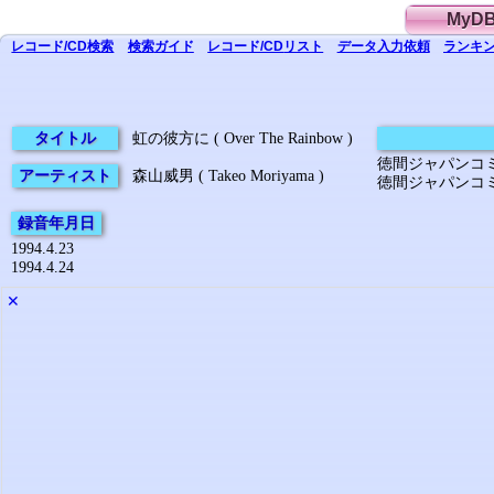
MyD
レコード/CD
検索
検索
ガイド
レコード/CD
リスト
データ
入力依頼
ランキン
タイトル
虹の彼方に ( Over The Rainbow )
徳間ジャパンコミュニ
アーティスト
森山威男 ( Takeo Moriyama )
徳間ジャパンコミュニ
録音年月日
1994.4.23
1994.4.24
✕