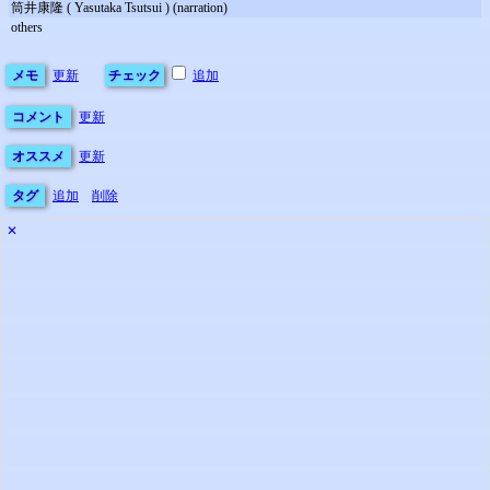
筒井康隆 ( Yasutaka Tsutsui ) (narration)
others
メモ
更新
チェック
追加
コメント
更新
オススメ
更新
タグ
追加
削除
✕