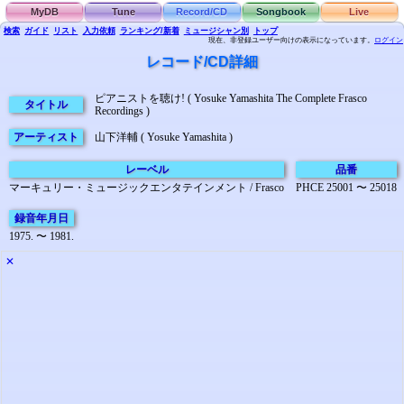
MyDB
Tune
Record/CD
Songbook
Live
検索
ガイド
リスト
入力依頼
ランキング/新着
ミュージシャン別
トップ
現在、非登録ユーザー向けの表示になっています。
ログイン
レコード/CD詳細
ピアニストを聴け! ( Yosuke Yamashita The Complete Frasco
タイトル
Recordings )
アーティスト
山下洋輔 ( Yosuke Yamashita )
レーベル
品番
マーキュリー・ミュージックエンタテインメント / Frasco
PHCE 25001 〜 25018
録音年月日
1975. 〜 1981.
✕