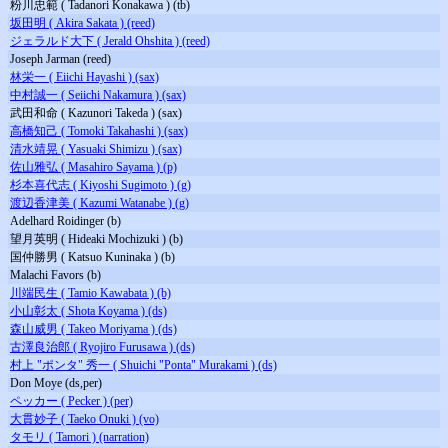
粉川忠範 ( Tadanori Konakawa ) (tb)
坂田明 ( Akira Sakata ) (reed)
ジェラルド大下 ( Jerald Ohshita ) (reed)
Joseph Jarman (reed)
林栄一 ( Eiichi Hayashi ) (sax)
中村誠一 ( Seiichi Nakamura ) (sax)
武田和命 ( Kazunori Takeda ) (sax)
高橋知己 ( Tomoki Takahashi ) (sax)
清水靖晃 ( Yasuaki Shimizu ) (sax)
佐山雅弘 ( Masahiro Sayama ) (p)
杉本喜代志 ( Kiyoshi Sugimoto ) (g)
渡辺香津美 ( Kazumi Watanabe ) (g)
Adelhard Roidinger (b)
望月英明 ( Hideaki Mochizuki ) (b)
国仲勝男 ( Katsuo Kuninaka ) (b)
Malachi Favors (b)
川端民生 ( Tamio Kawabata ) (b)
小山彰太 ( Shota Koyama ) (ds)
森山威男 ( Takeo Moriyama ) (ds)
古澤良治郎 ( Ryojiro Furusawa ) (ds)
村上 "ポンタ" 秀一 ( Shuichi "Ponta" Murakami ) (ds)
Don Moye (ds,per)
ペッカー ( Pecker ) (per)
大貫妙子 ( Taeko Onuki ) (vo)
タモリ ( Tamori ) (narration)