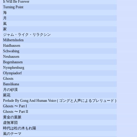
It Will Be Forever
Turning Point
海
月
嵐
家
ジャム・ライク・リラクシン
Milbertshofen
Haidhausen
Schwabing
Neuhausen
Bogenhausen
Nymphenburg
Olympiadorf
Ghosts
Banslikana
月の砂漠
屍花
Prelude By Gong And Human Voice ( ゴングと人声によるプレリュード )
Ghosts 〜 Part I
Ghosts 〜 Part II
黄金の葉脈
虚無軍団
時代は杜の木もれ陽
嵐のテーマ