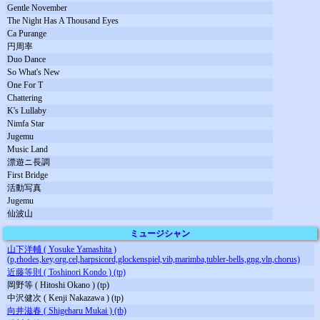
Gentle November
The Night Has A Thousand Eyes
Ca Purange
円周率
Duo Dance
So What's New
One For T
Chattering
K's Lullaby
Nimfa Star
Jugemu
Music Land
漂遊ニ長調
First Bridge
活動写真
Jugemu
仙波山
ミュージシャン
山下洋輔 ( Yosuke Yamashita )
(p,rhodes,key,org,cel,harpsicord,glockenspiel,vib,marimba,tubler-bells,gng,vln,chorus)
近藤等則 ( Toshinori Kondo ) (tp)
岡野等 ( Hitoshi Okano ) (tp)
中沢健次 ( Kenji Nakazawa ) (tp)
向井滋春 ( Shigeharu Mukai ) (tb)