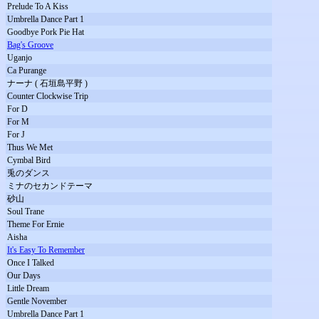
Prelude To A Kiss
Umbrella Dance Part 1
Goodbye Pork Pie Hat
Bag's Groove
Uganjo
Ca Purange
ナーナ ( 石垣島平野 )
Counter Clockwise Trip
For D
For M
For J
Thus We Met
Cymbal Bird
兎のダンス
ミナのセカンドテーマ
砂山
Soul Trane
Theme For Ernie
Aisha
It's Easy To Remember
Once I Talked
Our Days
Little Dream
Gentle November
Umbrella Dance Part 1