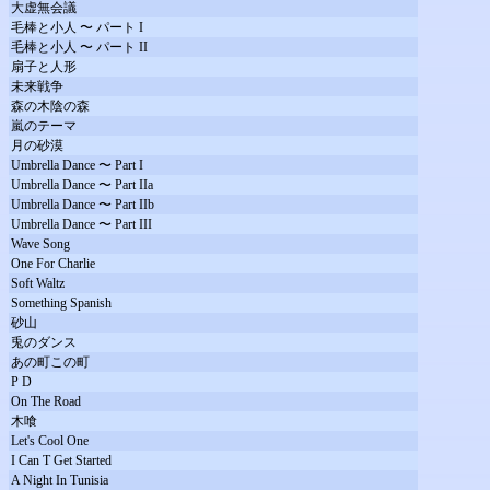
大虚無会議
毛棒と小人 〜 パート I
毛棒と小人 〜 パート II
扇子と人形
未来戦争
森の木陰の森
嵐のテーマ
月の砂漠
Umbrella Dance 〜 Part I
Umbrella Dance 〜 Part IIa
Umbrella Dance 〜 Part IIb
Umbrella Dance 〜 Part III
Wave Song
One For Charlie
Soft Waltz
Something Spanish
砂山
兎のダンス
あの町この町
P D
On The Road
木喰
Let's Cool One
I Can T Get Started
A Night In Tunisia