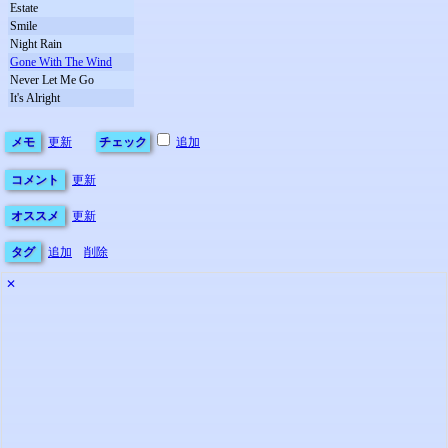
Estate
Smile
Night Rain
Gone With The Wind
Never Let Me Go
It's Alright
メモ
更新
チェック
追加
コメント
更新
オススメ
更新
タグ
追加
削除
✕