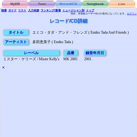
MyDB
Tune
Record/CD
Songbook
Live
検索
ガイド
リスト
入力依頼
ランキング/新着
ミュージシャン別
トップ
現在、非登録ユーザー向けの表示になっています。
ログイン
レコード/CD詳細
タイトル
エミコ・タダ・アンド・フレンズ ( Emiko Tada And Friends )
アーティスト
多田恵美子 ( Emiko Tada )
レーベル
品番
録音年月日
ミスター・ケリーズ / Mister Kelly's
MK 2001
2001.
✕