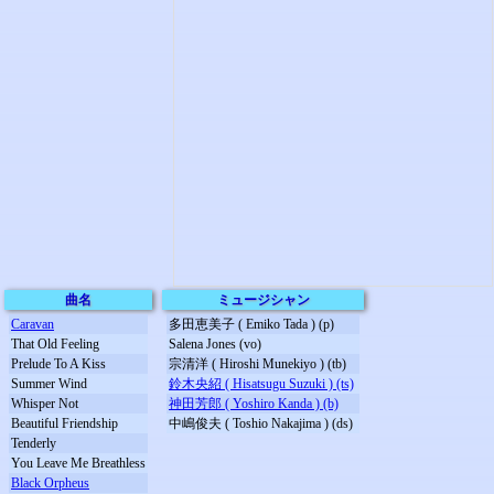
曲名
ミュージシャン
Caravan
多田恵美子 ( Emiko Tada ) (p)
That Old Feeling
Salena Jones (vo)
Prelude To A Kiss
宗清洋 ( Hiroshi Munekiyo ) (tb)
Summer Wind
鈴木央紹 ( Hisatsugu Suzuki ) (ts)
Whisper Not
神田芳郎 ( Yoshiro Kanda ) (b)
Beautiful Friendship
中嶋俊夫 ( Toshio Nakajima ) (ds)
Tenderly
You Leave Me Breathless
Black Orpheus