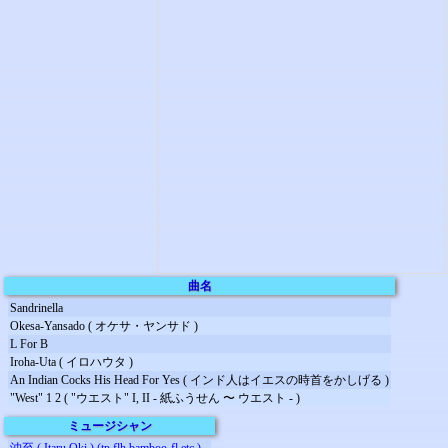
曲名
Sandrinella
Okesa-Yansado ( オケサ・ヤンサド )
L For B
Iroha-Uta ( イロハウタ )
An Indian Cocks His Head For Yes ( インド人はイエスの時首をかしげる )
"West" 1 2 ( "ウエスト" I, II - 紙ふうせん 〜 ウエスト - )
ミュージシャン