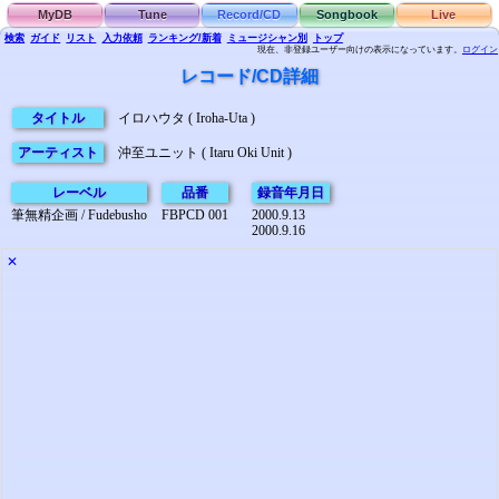
MyDB
Tune
Record/CD
Songbook
Live
検索
ガイド
リスト
入力依頼
ランキング/新着
ミュージシャン別
トップ
現在、非登録ユーザー向けの表示になっています。
ログイン
レコード/CD詳細
タイトル
イロハウタ ( Iroha-Uta )
アーティスト
沖至ユニット ( Itaru Oki Unit )
レーベル
品番
録音年月日
筆無精企画 / Fudebusho
FBPCD 001
2000.9.13
2000.9.16
✕