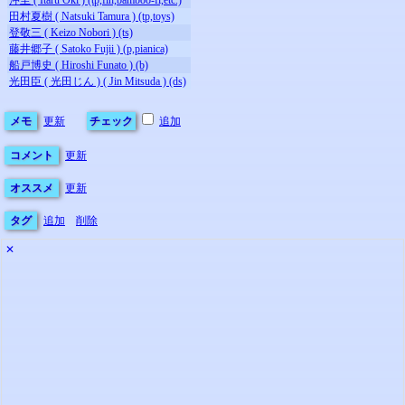
沖至 ( Itaru Oki ) (tp,flh,bamboo-fl,etc.)
田村夏樹 ( Natsuki Tamura ) (tp,toys)
登敬三 ( Keizo Nobori ) (ts)
藤井郷子 ( Satoko Fujii ) (p,pianica)
船戸博史 ( Hiroshi Funato ) (b)
光田臣 ( 光田じん ) ( Jin Mitsuda ) (ds)
メモ
更新
チェック
追加
コメント
更新
オススメ
更新
タグ
追加
削除
✕