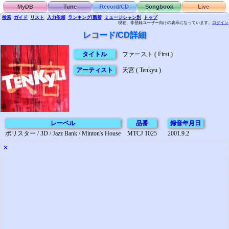
MyDB
Tune
Record/CD
Songbook
Live
検索
ガイド
リスト
入力依頼
ランキング/新着
ミュージシャン別
トップ
現在、非登録ユーザー向けの表示になっています。
ログイン
レコード/CD詳細
タイトル
ファースト ( First )
アーティスト
天宮 ( Tenkyu )
レーベル
品番
録音年月日
ポリスター / 3D / Jazz Bank / Minton's House
MTCJ 1025
2001.9.2
✕