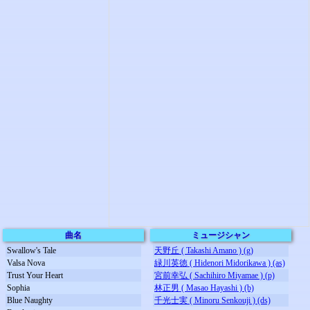
曲名
ミュージシャン
Swallow's Tale
天野丘 ( Takashi Amano ) (g)
Valsa Nova
緑川英徳 ( Hidenori Midorikawa ) (as)
Trust Your Heart
宮前幸弘 ( Sachihiro Miyamae ) (p)
Sophia
林正男 ( Masao Hayashi ) (b)
Blue Naughty
千光士実 ( Minoru Senkouji ) (ds)