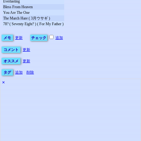
Everlasting
Bless From Heaven
You Are The One
The March Hare ( 3月ウサギ )
78? ( Seventy Eight? ) ( For My Father )
メモ
更新
チェック
追加
コメント
更新
オススメ
更新
タグ
追加
削除
✕