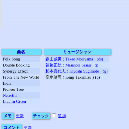
曲名
ミュージシャン
Folk Song
森山威男 ( Takeo Moriyama ) (ds)
Double Booking
笹路正徳 ( Masanori Sasaji ) (p)
Synergy Effect
杉本喜代志 ( Kiyoshi Sugimoto ) (g)
From The New World
高水健司 ( Kenji Takamizu ) (b)
India
Pioneer Tree
Nefertiti
Blue In Green
メモ
更新
チェック
追加
コメント
更新