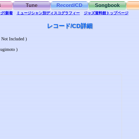
B
Tune
Record/CD
Songbook
グ/新着
ミュージシャン別
ディスコグラフィー
ジャズ資料館
トップ
ページ
レコード/CD詳細
Included )
gimoto )