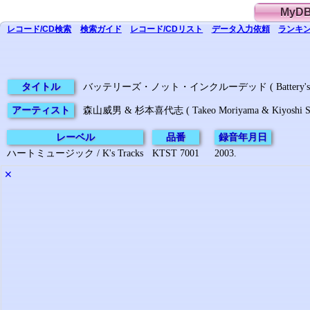
MyD
レコード/CD
検索
検索
ガイド
レコード/CD
リスト
データ
入力依頼
ランキン
タイトル
バッテリーズ・ノット・インクルーデッド ( Battery's Not 
アーティスト
森山威男 & 杉本喜代志 ( Takeo Moriyama & Kiyoshi Su
レーベル
品番
録音年月日
ハートミュージック / K's Tracks
KTST 7001
2003.
✕