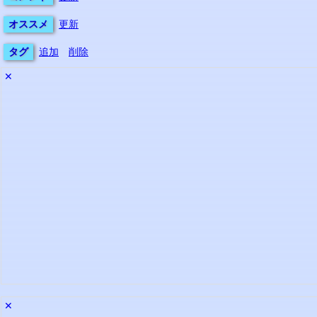
オススメ
更新
タグ
追加
削除
✕
✕