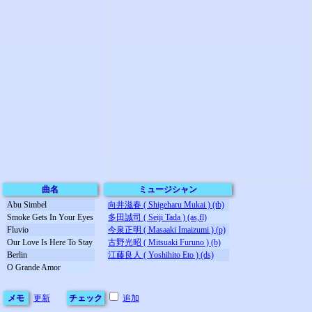
曲名
ミュージシャン
Abu Simbel
向井滋春 ( Shigeharu Mukai ) (tb)
Smoke Gets In Your Eyes
多田誠司 ( Seiji Tada ) (as,fl)
Fluvio
今泉正明 ( Masaaki Imaizumi ) (p)
Our Love Is Here To Stay
古野光昭 ( Mitsuaki Furuno ) (b)
Berlin
江藤良人 ( Yoshihito Eto ) (ds)
O Grande Amor
メモ
更新
チェック
追加