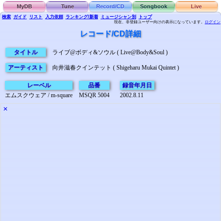
MyDB
Tune
Record/CD
Songbook
Live
検索
ガイド
リスト
入力依頼
ランキング/新着
ミュージシャン別
トップ
現在、非登録ユーザー向けの表示になっています。
ログイン
レコード/CD詳細
タイトル
ライブ@ボディ&ソウル ( Live@Body&Soul )
アーティスト
向井滋春クインテット ( Shigeharu Mukai Quintet )
レーベル
品番
録音年月日
エムスクウェア / m-square
MSQR 5004
2002.8.11
✕