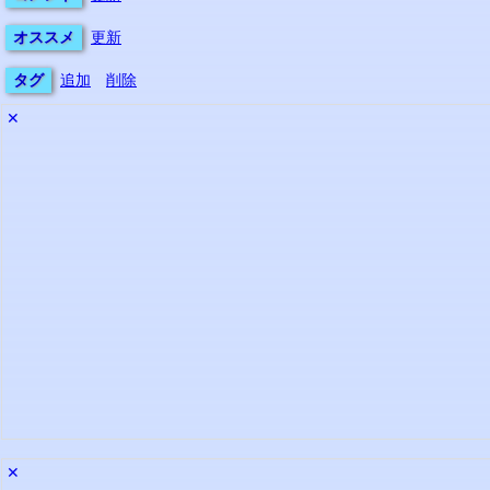
オススメ
更新
タグ
追加
削除
✕
✕