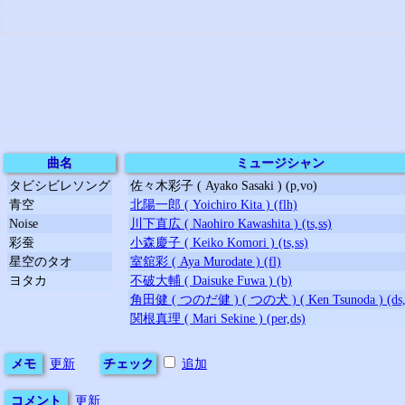
曲名
ミュージシャン
タビシビレソング
佐々木彩子 ( Ayako Sasaki ) (p,vo)
青空
北陽一郎 ( Yoichiro Kita ) (flh)
Noise
川下直広 ( Naohiro Kawashita ) (ts,ss)
彩蚕
小森慶子 ( Keiko Komori ) (ts,ss)
星空のタオ
室舘彩 ( Aya Murodate ) (fl)
ヨタカ
不破大輔 ( Daisuke Fuwa ) (b)
角田健 ( つのだ健 ) ( つの犬 ) ( Ken Tsunoda ) (ds,
関根真理 ( Mari Sekine ) (per,ds)
メモ
更新
チェック
追加
コメント
更新