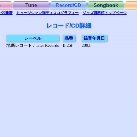
B
Tune
Record/CD
Songbook
グ/新着
ミュージシャン別
ディスコグラフィー
ジャズ資料館
トップ
ページ
レコード/CD詳細
レーベル
品番
録音年月日
地底レコード / Titei Records
B 25F
2003.