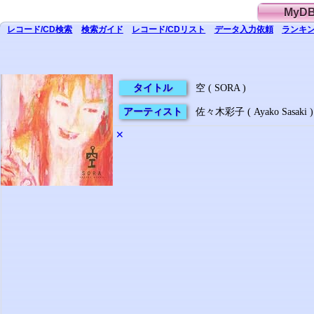
MyD
レコード/CD
検索
検索
ガイド
レコード/CD
リスト
データ
入力依頼
ランキン
タイトル
空 ( SORA )
アーティスト
佐々木彩子 ( Ayako Sasaki )
✕