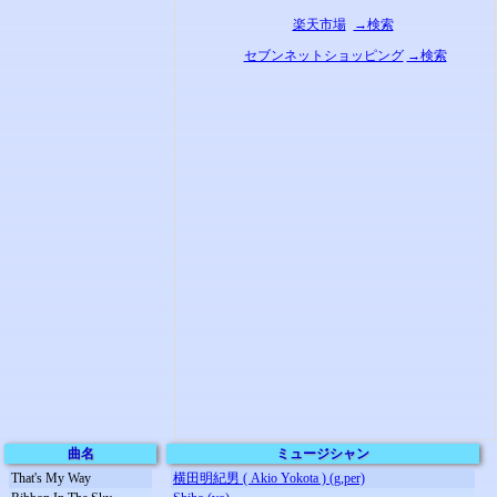
楽天市場
→検索
セブンネットショッピング
→検索
曲名
ミュージシャン
That's My Way
横田明紀男 ( Akio Yokota ) (g,per)