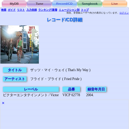
MyDB
Tune
Record/CD
Songbook
Live
検索
ガイド
リスト
入力依頼
ランキング/新着
ミュージシャン別
トップ
現在、非登録ユーザー向けの表示になっています。
ログイン
レコード/CD詳細
タイトル
ザッツ・マイ・ウェイ ( That's My Way )
アーティスト
フライド・プライド ( Fried Pride )
レーベル
品番
録音年月日
ビクターエンタテインメント / Victor
VICP 62778
2004.
✕