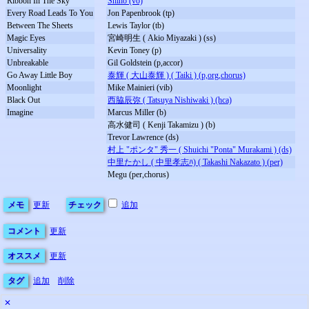
Ribbon In The Sky
Shiho (vo)
Every Road Leads To You
Jon Papenbrook (tp)
Between The Sheets
Lewis Taylor (tb)
Magic Eyes
宮崎明生 ( Akio Miyazaki ) (ss)
Universality
Kevin Toney (p)
Unbreakable
Gil Goldstein (p,accor)
Go Away Little Boy
泰輝 ( 大山泰輝 ) ( Taiki ) (p,org,chorus)
Moonlight
Mike Mainieri (vib)
Black Out
西脇辰弥 ( Tatsuya Nishiwaki ) (hca)
Imagine
Marcus Miller (b)
高水健司 ( Kenji Takamizu ) (b)
Trevor Lawrence (ds)
村上 "ポンタ" 秀一 ( Shuichi "Ponta" Murakami ) (ds)
中里たかし ( 中里孝志ﾊ) ( Takashi Nakazato ) (per)
Megu (per,chorus)
メモ
更新
チェック
追加
コメント
更新
オススメ
更新
タグ
追加
削除
✕