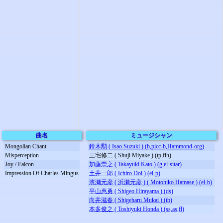
曲名
ミュージシャン
Mongolian Chant
鈴木勲 ( Isao Suzuki ) (b,picc-b,Hammond-org)
Misperception
三宅修二 ( Shuji Miyake ) (tp,flh)
Joy / Falcon
加藤崇之 ( Takayuki Kato ) (g,el-sitar)
Impression Of Charles Mingus
土井一郎 ( Ichiro Doi ) (el-p)
濱瀬元彦 ( 浜瀬元彦 ) ( Motohiko Hamase ) (el-b)
平山惠勇 ( Shigeo Hirayama ) (ds)
向井滋春 ( Shigeharu Mukai ) (tb)
本多俊之 ( Toshiyuki Honda ) (ss,as,fl)