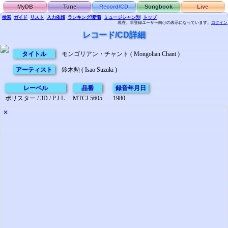
MyDB
Tune
Record/CD
Songbook
Live
検索
ガイド
リスト
入力依頼
ランキング/新着
ミュージシャン別
トップ
現在、非登録ユーザー向けの表示になっています。
ログイン
レコード/CD詳細
タイトル
モンゴリアン・チャント ( Mongolian Chant )
アーティスト
鈴木勲 ( Isao Suzuki )
レーベル
品番
録音年月日
ポリスター / 3D / P.J.L.
MTCJ 5605
1980.
✕