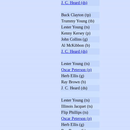
J. C. Heard (ds)
Buck Clayton (tp)
Trummy Young (tb)
Lester Young (ts)
Kenny Kersey (p)
John Collins (g)
Al McKibbon (b)
J. C. Heard (ds)
Lester Young (ts)
Oscar Peterson (p)
Herb Ellis (g)
Ray Brown (b)
J. C. Heard (ds)
Lester Young (ts)
Illinois Jacquet (ts)
Flip Phillips (ts)
Oscar Peterson (p)
Herb Ellis (g)