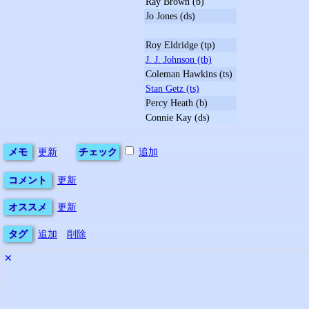
Ray Brown (b)
Jo Jones (ds)
Roy Eldridge (tp)
J. J. Johnson (tb)
Coleman Hawkins (ts)
Stan Getz (ts)
Percy Heath (b)
Connie Kay (ds)
メモ
更新
チェック
追加
コメント
更新
オススメ
更新
タグ
追加
削除
✕