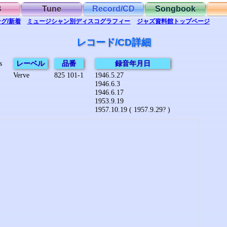
B
Tune
Record/CD
Songbook
グ/新着
ミュージシャン別
ディスコグラフィー
ジャズ資料館
トップ
ページ
レコード/CD詳細
s
レーベル
品番
録音年月日
Verve
825 101-1
1946.5.27
1946.6.3
1946.6.17
1953.9.19
1957.10.19 ( 1957.9.29? )