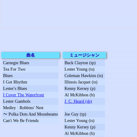
曲名
ミュージシャン
Carnegie Blues
Buck Clayton (tp)
Tea For Two
Lester Young (ts)
Blues
Coleman Hawkins (ts)
I Got Rhythm
Illinois Jacquet (ts)
Lester's Blues
Kenny Kersey (p)
I Cover The Waterfront
Al McKibbon (b)
Lester Gambols
J. C. Heard (ds)
Medley : Robbins' Nest
〜 Polka Dots And Moonbeams
Joe Guy (tp)
Can't We Be Friends
Lester Young (ts)
Kenny Kersey (p)
Al McKibbon (b)