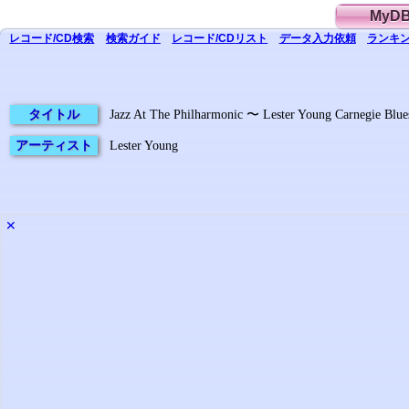
MyD
レコード/CD
検索
検索
ガイド
レコード/CD
リスト
データ
入力依頼
ランキン
タイトル
Jazz At The Philharmonic 〜 Lester Young Carnegie Blue
アーティスト
Lester Young
✕