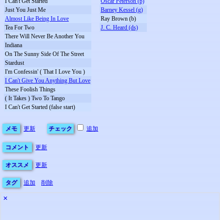
I Can't Get Started
Oscar Peterson (p)
Just You Just Me
Barney Kessel (g)
Almost Like Being In Love
Ray Brown (b)
Tea For Two
J. C. Heard (ds)
There Will Never Be Another You
Indiana
On The Sunny Side Of The Street
Stardust
I'm Confessin' ( That I Love You )
I Can't Give You Anything But Love
These Foolish Things
( It Takes ) Two To Tango
I Can't Get Started (false start)
メモ
更新
チェック
追加
コメント
更新
オススメ
更新
タグ
追加
削除
✕