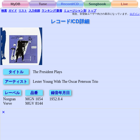
MyDB
Tune
Record/CD
Songbook
Live
検索
ガイド
リスト
入力依頼
ランキング/新着
ミュージシャン別
トップ
現在、非登録ユーザー向けの表示になっています。
ログイン
レコード/CD詳細
タイトル
The President Plays
アーティスト
Lester Young With The Oscar Peterson Trio
レーベル
品番
録音年月日
Norgran
MGN 1054
1952.8.4
Verve
MGV 8144
✕