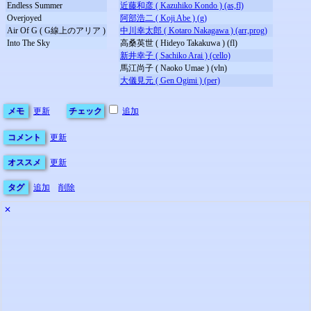
Endless Summer
近藤和彦 ( Kazuhiko Kondo ) (as,fl)
Overjoyed
阿部浩二 ( Koji Abe ) (g)
Air Of G ( G線上のアリア )
中川幸太郎 ( Kotaro Nakagawa ) (arr,prog)
Into The Sky
高桑英世 ( Hideyo Takakuwa ) (fl)
新井幸子 ( Sachiko Arai ) (cello)
馬江尚子 ( Naoko Umae ) (vln)
大儀見元 ( Gen Ogimi ) (per)
メモ
更新
チェック
追加
コメント
更新
オススメ
更新
タグ
追加
削除
✕