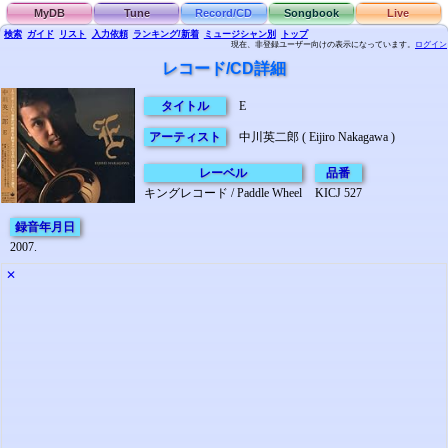
MyDB
Tune
Record/CD
Songbook
Live
検索
ガイド
リスト
入力依頼
ランキング/新着
ミュージシャン別
トップ
現在、非登録ユーザー向けの表示になっています。
ログイン
レコード/CD詳細
タイトル
E
アーティスト
中川英二郎 ( Eijiro Nakagawa )
レーベル
品番
キングレコード / Paddle Wheel
KICJ 527
録音年月日
2007.
✕