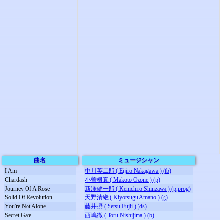
曲名
ミュージシャン
I Am
中川英二郎 ( Eijiro Nakagawa ) (tb)
Chardash
小曽根真 ( Makoto Ozone ) (p)
Journey Of A Rose
新澤健一郎 ( Kenichiro Shinzawa ) (p,prog)
Solid Of Revolution
天野清継 ( Kiyotsugu Amano ) (g)
You're Not Alone
藤井摂 ( Setsu Fujii ) (ds)
Secret Gate
西嶋徹 ( Toru Nishijima ) (b)