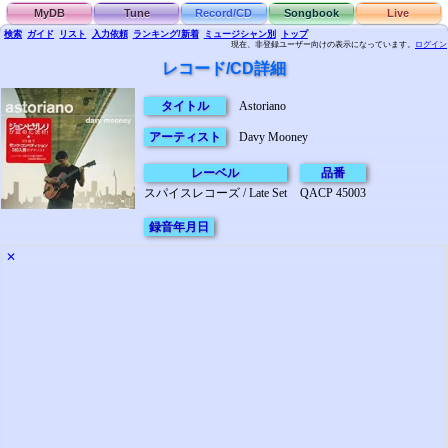
MyDB
Tune
Record/CD
Songbook
Live
検索
ガイド
リスト
入力依頼
ランキング/新着
ミュージシャン別
トップ
現在、非登録ユーザー向けの表示になっています。
ログイン
レコード/CD詳細
タイトル
Astoriano
アーティスト
Davy Mooney
レーベル
品番
スパイスレコーズ / Late Set
QACP 45003
録音年月日
✕