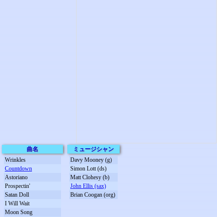
曲名
ミュージシャン
Wrinkles
Davy Mooney (g)
Countdown
Simon Lott (ds)
Astoriano
Matt Clohesy (b)
Prospectin'
John Ellis (sax)
Satan Doll
Brian Coogan (org)
I Will Wait
Moon Song