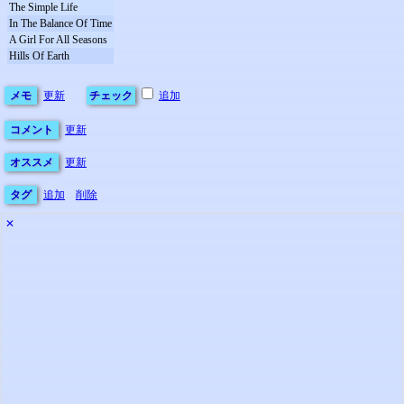
The Simple Life
In The Balance Of Time
A Girl For All Seasons
Hills Of Earth
メモ
更新
チェック
追加
コメント
更新
オススメ
更新
タグ
追加
削除
✕