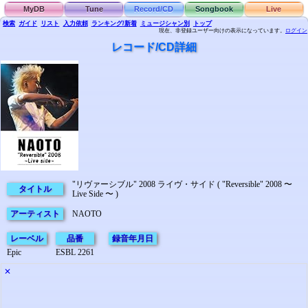
MyDB
Tune
Record/CD
Songbook
Live
検索
ガイド
リスト
入力依頼
ランキング/新着
ミュージシャン別
トップ
現在、非登録ユーザー向けの表示になっています。
ログイン
レコード/CD詳細
"リヴァーシブル" 2008 ライヴ・サイド ( "Reversible" 2008 〜
タイトル
Live Side 〜 )
アーティスト
NAOTO
レーベル
品番
録音年月日
Epic
ESBL 2261
✕