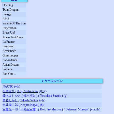
Opening
Twin Dragon
Energy
R246
Samba Of The Sun
Expectation
Brace Up!
You're Not Alone
La France
Progress
Remember
Grasshopper
Si-so♪dance
Asian Dream
Solitude
For You ...
ミュージシャン
NAOTO (vln)
松本圭司 ( Keiji Matsumoto ) (key)
鈴木よしひさ ( 鈴木禎久 ) ( Yoshihisa Suzuki ) (g)
齋藤たかし ( Takashi Saitoh ) (ds)
永井健二郎 ( Kenjiro Nagai ) (b)
室屋光一郎 ( 大先生室屋 ) ( Koichiro Muroya ) ( Daisensei Muroya ) (vln,vla)