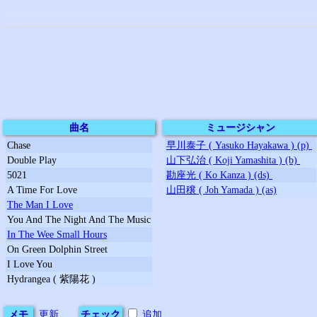
曲名
ミュージシャン
Chase
早川泰子 ( Yasuko Hayakawa ) (p)
Double Play
山下弘治 ( Koji Yamashita ) (b)
5021
勘座光 ( Ko Kanza ) (ds)
A Time For Love
山田穣 ( Joh Yamada ) (as)
The Man I Love
You And The Night And The Music
In The Wee Small Hours
On Green Dolphin Street
I Love You
Hydrangea ( 紫陽花 )
メモ
更新
チェック
追加