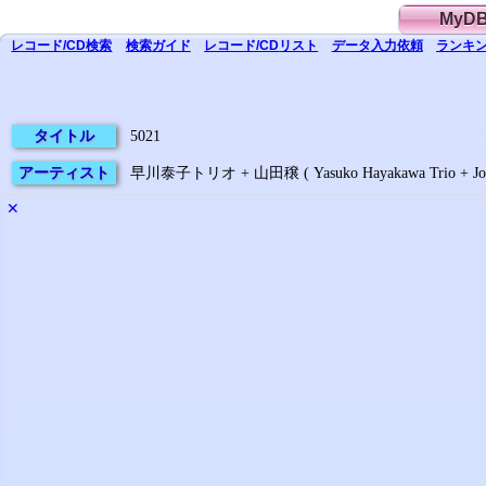
MyD
レコード/CD
検索
検索
ガイド
レコード/CD
リスト
データ
入力依頼
ランキン
タイトル
5021
アーティスト
早川泰子トリオ + 山田穣 ( Yasuko Hayakawa Trio + Joh
✕