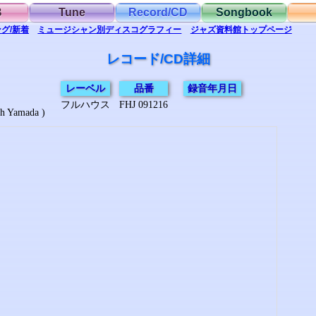
B
Tune
Record/CD
Songbook
グ/新着
ミュージシャン別
ディスコグラフィー
ジャズ資料館
トップ
ページ
レコード/CD詳細
レーベル
品番
録音年月日
フルハウス
FHJ 091216
 Yamada )