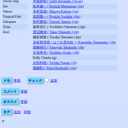
Desert Ship
早坂紗知 ( Sachi Hayasaka ) (ss,as)
Zee
松本健一 ( Kenichi Matsumoto ) (ts)
Sakura
木村昌哉 ( Masaya Kimura ) (ts)
Tropical Fish
吉田隆一 ( Ryuichi Yoshida ) (bs)
Zakopane
田村夏樹 ( Natsuki Tamura ) (tp)
Trout
福本佳仁 ( Yoshihito Fukumoto ) (tp)
Inori
渡辺隆雄 ( Takao Watanabe ) (tp)
城谷雄策 ( Yusaku Shirotani ) (tp)
永松賀津彦 ( はぐれ雲永松 ) ( Katsuhiko Nagamatsu ) (tb)
高橋保行 ( Yasuyuki Takahashi ) (tb)
古池寿浩 ( Toshihiro Koike ) (tb)
Kelly Churko (g)
永田利樹 ( Toshiki Nagata ) (b)
堀越彰 ( Akira Horikoshi ) (ds)
メモ
更新
チェック
追加
コメント
更新
オススメ
更新
タグ
追加
削除
✕