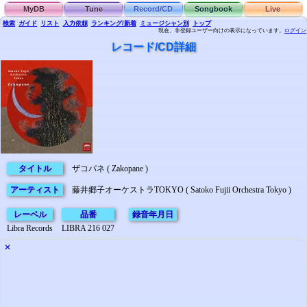
MyDB
Tune
Record/CD
Songbook
Live
検索
ガイド
リスト
入力依頼
ランキング/新着
ミュージシャン別
トップ
現在、非登録ユーザー向けの表示になっています。
ログイン
レコード/CD詳細
タイトル
ザコパネ ( Zakopane )
アーティスト
藤井郷子オーケストラTOKYO ( Satoko Fujii Orchestra Tokyo )
レーベル
品番
録音年月日
Libra Records
LIBRA 216 027
✕