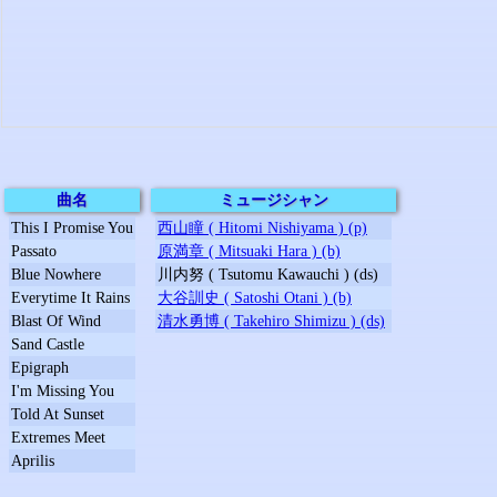
曲名
ミュージシャン
This I Promise You
西山瞳 ( Hitomi Nishiyama ) (p)
Passato
原満章 ( Mitsuaki Hara ) (b)
Blue Nowhere
川内努 ( Tsutomu Kawauchi ) (ds)
Everytime It Rains
大谷訓史 ( Satoshi Otani ) (b)
Blast Of Wind
清水勇博 ( Takehiro Shimizu ) (ds)
Sand Castle
Epigraph
I'm Missing You
Told At Sunset
Extremes Meet
Aprilis