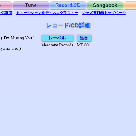
B
Tune
Record/CD
Songbook
グ/新着
ミュージシャン別
ディスコグラフィー
ジャズ資料館
トップ
ページ
レコード/CD詳細
Missing You )
レーベル
品番
Meantone Records
MT 001
ama Trio )