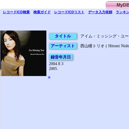
MyD
レコード/CD
検索
検索
ガイド
レコード/CD
リスト
データ
入力依頼
ランキン
タイトル
アイム・ミッシング・ユー ( I'm 
アーティスト
西山瞳トリオ ( Hitomi Nishiy
録音年月日
2004.8.3
2005.
✕