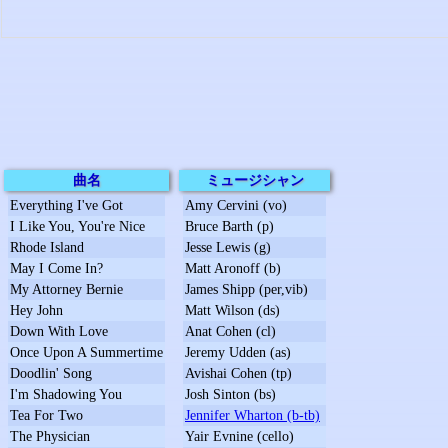
曲名
ミュージシャン
Everything I've Got
Amy Cervini (vo)
I Like You, You're Nice
Bruce Barth (p)
Rhode Island
Jesse Lewis (g)
May I Come In?
Matt Aronoff (b)
My Attorney Bernie
James Shipp (per,vib)
Hey John
Matt Wilson (ds)
Down With Love
Anat Cohen (cl)
Once Upon A Summertime
Jeremy Udden (as)
Doodlin' Song
Avishai Cohen (tp)
I'm Shadowing You
Josh Sinton (bs)
Tea For Two
Jennifer Wharton (b-tb)
The Physician
Yair Evnine (cello)