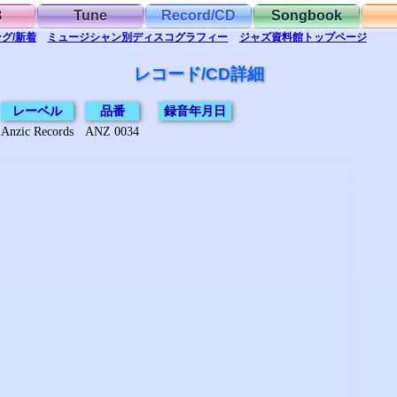
B
Tune
Record/CD
Songbook
グ/新着
ミュージシャン別
ディスコグラフィー
ジャズ資料館
トップ
ページ
レコード/CD詳細
レーベル
品番
録音年月日
Anzic Records
ANZ 0034