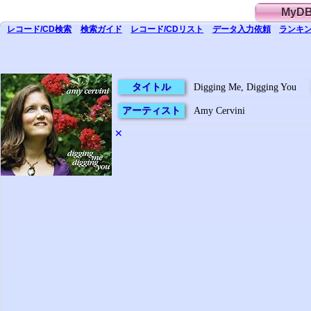
MyD
レコード/CD
検索
検索
ガイド
レコード/CD
リスト
データ
入力依頼
ランキン
タイトル
Digging Me, Digging You
アーティスト
Amy Cervini
✕